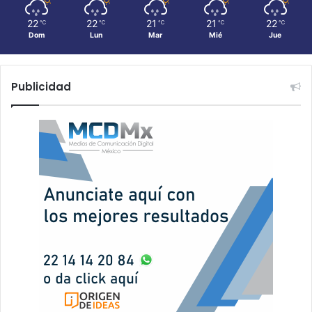
22
22
21
21
22
℃
℃
℃
℃
℃
Dom
Lun
Mar
Mié
Jue
Publicidad