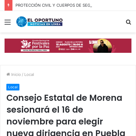
PROTECCIÓN CIVIL Y CUERPOS DE SEGURIDAD LOCALIZAN A OFICIAL DE OCOYUCAN
Menú
B
p
Inicio
/
Local
Local
Consejo Estatal de Morena
sesionará el 16 de
noviembre para elegir
nueva dirigencia en Puebla