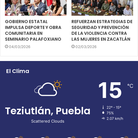
GOBIERNO ESTATAL
REFUERZAN ESTRATEGIAS DE
IMPULSA DEPORTE Y OBRA
SEGURIDAD Y PREVENCIÓN
COMUNITARIA EN
DE LA VIOLENCIA CONTRA
SEMINARIO PALAFOXIANO
LAS MUJERES EN ZACATLÁN
04/03/2026
02/03/2026
El Clima
15
℃
Teziutlán, Puebla
22º - 15º
75%
2.07 km/h
Scattered Clouds