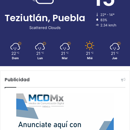
Teziutlán, Puebla
22º - 14º
83%
2.34 km/h
Scattered Clouds
22
21
21
21
21
℃
℃
℃
℃
℃
Dom
Lun
Mar
Mié
Jue
Publicidad