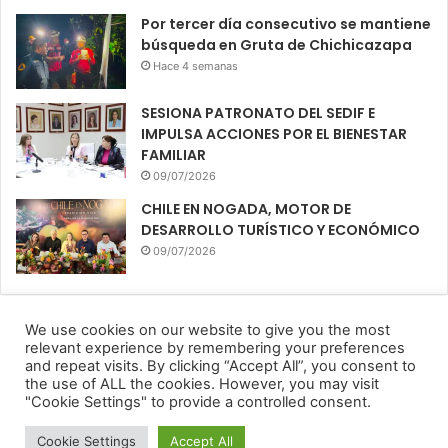
Por tercer día consecutivo se mantiene
búsqueda en Gruta de Chichicazapa
Hace 4 semanas
SESIONA PATRONATO DEL SEDIF E
IMPULSA ACCIONES POR EL BIENESTAR
FAMILIAR
09/07/2026
CHILE EN NOGADA, MOTOR DE
DESARROLLO TURÍSTICO Y ECONÓMICO
09/07/2026
We use cookies on our website to give you the most
relevant experience by remembering your preferences
Diario El Oportuno 2022
and repeat visits. By clicking “Accept All”, you consent to
the use of ALL the cookies. However, you may visit
Aviso de Privacidad
"Cookie Settings" to provide a controlled consent.
Facebook
Twitter
Telegram
Cookie Settings
Accept All