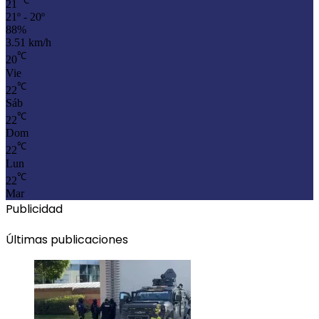
℃
21
21º - 20º
88%
3.51 km/h
℃
20
Vie
℃
22
Sáb
℃
22
Dom
℃
22
Lun
℃
22
Mar
Publicidad
Últimas publicaciones