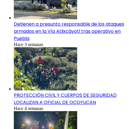
Detienen a presunto responsable de los ataques
armados en la Vía Atlixcáyotl tras operativo en
Puebla
Hace 3 semanas
PROTECCIÓN CIVIL Y CUERPOS DE SEGURIDAD
LOCALIZAN A OFICIAL DE OCOYUCAN
Hace 4 semanas