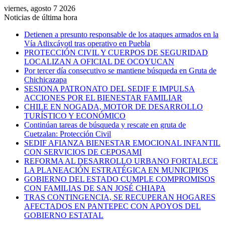
viernes, agosto 7 2026
Noticias de última hora
Detienen a presunto responsable de los ataques armados en la
Vía Atlixcáyotl tras operativo en Puebla
PROTECCIÓN CIVIL Y CUERPOS DE SEGURIDAD
LOCALIZAN A OFICIAL DE OCOYUCAN
Por tercer día consecutivo se mantiene búsqueda en Gruta de
Chichicazapa
SESIONA PATRONATO DEL SEDIF E IMPULSA
ACCIONES POR EL BIENESTAR FAMILIAR
CHILE EN NOGADA, MOTOR DE DESARROLLO
TURÍSTICO Y ECONÓMICO
Continúan tareas de búsqueda y rescate en gruta de
Cuetzalan: Protección Civil
SEDIF AFIANZA BIENESTAR EMOCIONAL INFANTIL
CON SERVICIOS DE CEPOSAMI
REFORMA AL DESARROLLO URBANO FORTALECE
LA PLANEACIÓN ESTRATÉGICA EN MUNICIPIOS
GOBIERNO DEL ESTADO CUMPLE COMPROMISOS
CON FAMILIAS DE SAN JOSÉ CHIAPA
TRAS CONTINGENCIA, SE RECUPERAN HOGARES
AFECTADOS EN PANTEPEC CON APOYOS DEL
GOBIERNO ESTATAL