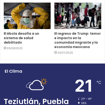
El ébola desafía a un
El regreso de Trump: temor
sistema de salud
e impacto en la
debilitado
comunidad migrante y la
economía mexicana
05/09/2025
24/01/2025
El Clima
21
℃
Teziutlán, Puebla
21º - 19º
58%