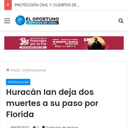
PROTECCIÓN CIVIL Y CUERPOS DE SEGURIDAD LOCALIZAN A OFICIAL DE OCOYUCAN
Menú
B
p
Inicio
/
Internacional
Internacional
Huracán Ian deja dos
muertes a su paso por
Florida
29/09/2022
2
2 minutos de lectura