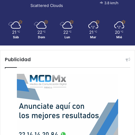
3.8 km/h
Scattered Clouds
21
22
22
21
20
℃
℃
℃
℃
℃
Sáb
Dom
Lun
Mar
Mié
Publicidad