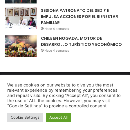
SESIONA PATRONATO DEL SEDIF E
IMPULSA ACCIONES POR EL BIENESTAR
FAMILIAR
Hace 4 semanas
CHILE EN NOGADA, MOTOR DE
DESARROLLO TURÍSTICO Y ECONÓMICO
Hace 4 semanas
Diario El Oportuno 2022
We use cookies on our website to give you the most
relevant experience by remembering your preferences
Aviso de Privacidad
and repeat visits. By clicking “Accept All”, you consent to
the use of ALL the cookies. However, you may visit
Facebook
Twitter
Telegram
"Cookie Settings" to provide a controlled consent.
Cookie Settings
Accept All