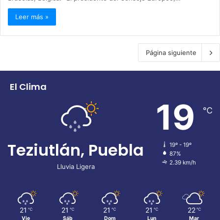
Leer más »
Página siguiente
El Clima
19
℃
Teziutlán, Puebla
19º - 19º
87%
2.39 km/h
Lluvia Ligera
21
21
21
21
22
℃
℃
℃
℃
℃
Vie
Sáb
Dom
Lun
Mar