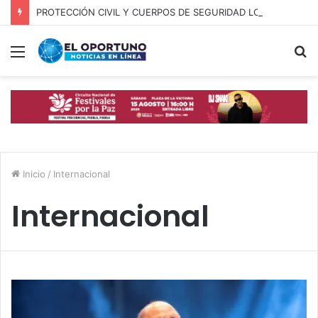
PROTECCIÓN CIVIL Y CUERPOS DE SEGURIDAD LOCALIZAN A OFICIAL DE OCOYUCAN
Menú
B
p
Inicio
/
Internacional
Internacional