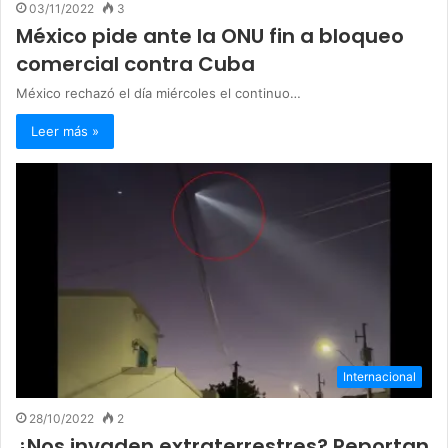
03/11/2022
3
México pide ante la ONU fin a bloqueo
comercial contra Cuba
México rechazó el día miércoles el continuo…
Leer más »
Internacional
28/10/2022
2
¿Nos invaden extraterrestres? Reportan