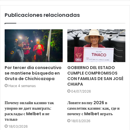
Publicaciones relacionadas
Por tercer día consecutivo
GOBIERNO DEL ESTADO
se mantiene búsqueda en
CUMPLE COMPROMISOS
Gruta de Chichicazapa
CON FAMILIAS DE SAN JOSÉ
CHIAPA
Hace 4 semanas
04/07/2026
Почему онлайн казино так
Ловите волну 2026 в
упорно не дает выиграть:
самолетик казино: как, где и
расклады с Melbet и не
почему с Melbet играть
только
18/03/2026
18/03/2026