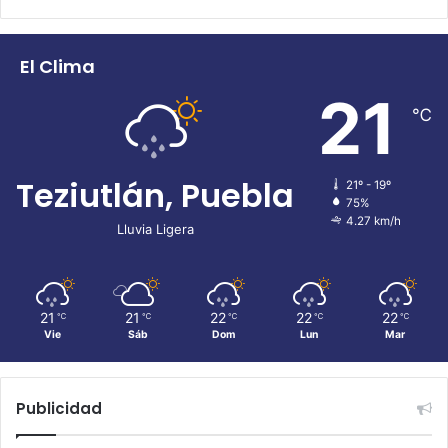
El Clima
21
℃
Teziutlán, Puebla
21º - 19º
75%
4.27 km/h
Lluvia Ligera
21
21
22
22
22
℃
℃
℃
℃
℃
Vie
Sáb
Dom
Lun
Mar
Publicidad