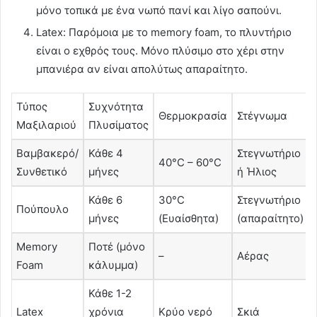
μόνο τοπικά με ένα νωπό πανί και λίγο σαπούνι.
Latex: Παρόμοια με το memory foam, το πλυντήριο
είναι ο εχθρός τους. Μόνο πλύσιμο στο χέρι στην
μπανιέρα αν είναι απολύτως απαραίτητο.
Τύπος
Συχνότητα
Θερμοκρασία
Στέγνωμα
Μαξιλαριού
Πλυσίματος
Βαμβακερό/
Κάθε 4
Στεγνωτήριο
40°C – 60°C
Συνθετικό
μήνες
ή Ήλιος
Κάθε 6
30°C
Στεγνωτήριο
Πούπουλο
μήνες
(Ευαίσθητα)
(απαραίτητο)
Memory
Ποτέ (μόνο
–
Αέρας
Foam
κάλυμμα)
Κάθε 1-2
Latex
χρόνια
Κρύο νερό
Σκιά