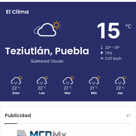
El Clima
15
℃
Teziutlán, Puebla
22º - 15º
75%
2.07 km/h
Scattered Clouds
22
22
21
21
22
℃
℃
℃
℃
℃
Dom
Lun
Mar
Mié
Jue
Publicidad