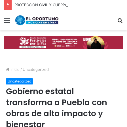
PROTECCIÓN CIVIL Y CUERPOS DE SEGURIDAD LOCALIZAN A OFICIAL DE OCOYUCAN
Menú
B
p
Inicio
/
Uncategorized
Uncategorized
Gobierno estatal
transforma a Puebla con
obras de alto impacto y
bienestar