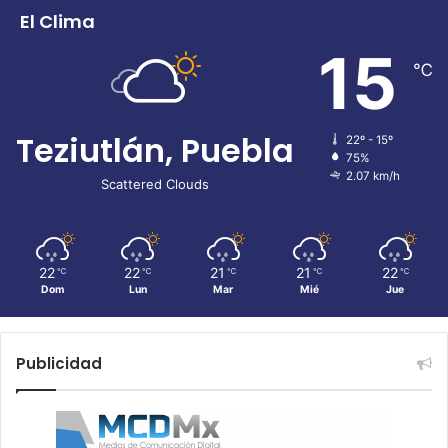
El Clima
15
℃
Teziutlán, Puebla
22º - 15º
75%
2.07 km/h
Scattered Clouds
22
22
21
21
22
℃
℃
℃
℃
℃
Dom
Lun
Mar
Mié
Jue
Publicidad