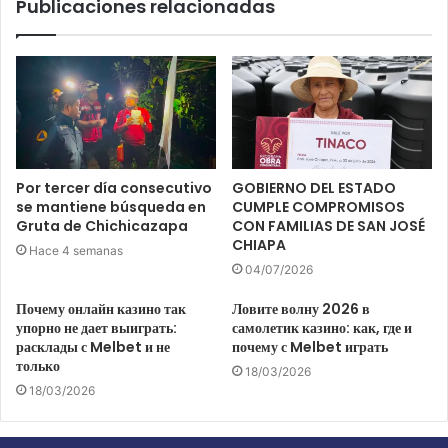
Publicaciones relacionadas
Por tercer día consecutivo
GOBIERNO DEL ESTADO
se mantiene búsqueda en
CUMPLE COMPROMISOS
Gruta de Chichicazapa
CON FAMILIAS DE SAN JOSÉ
CHIAPA
Hace 4 semanas
04/07/2026
Почему онлайн казино так
Ловите волну 2026 в
упорно не дает выиграть:
самолетик казино: как, где и
расклады с Melbet и не
почему с Melbet играть
только
18/03/2026
18/03/2026