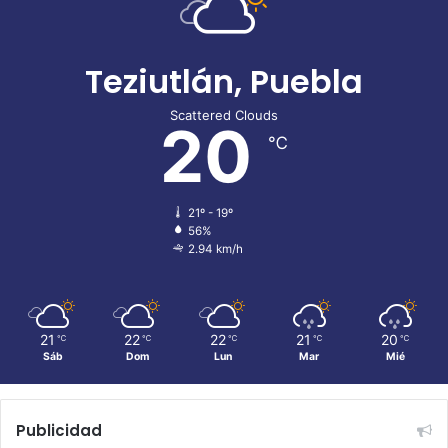
Teziutlán, Puebla
Scattered Clouds
20
℃
21º - 19º
56%
2.94 km/h
21
22
22
21
20
℃
℃
℃
℃
℃
Sáb
Dom
Lun
Mar
Mié
Publicidad