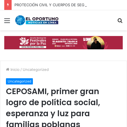
PROTECCIÓN CIVIL Y CUERPOS DE SEGURIDAD LOCALIZAN A OFICIAL DE OCOYUCAN
Menú
B
p
Inicio
/
Uncategorized
Uncategorized
CEPOSAMI, primer gran
logro de política social,
esperanza y luz para
familias poblanas