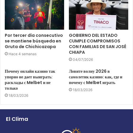
Por tercer día consecutivo
GOBIERNO DEL ESTADO
se mantiene búsqueda en
CUMPLE COMPROMISOS
Gruta de Chichicazapa
CON FAMILIAS DE SAN JOSÉ
CHIAPA
Hace 4 semanas
04/07/2026
Почему онлайн казино так
Ловите волну 2026 в
упорно не дает выиграть:
самолетик казино: как, где и
расклады с Melbet и не
почему с Melbet играть
только
18/03/2026
18/03/2026
El Clima