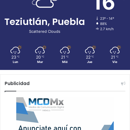
16
Teziutlán, Puebla
23º - 14º
88%
2.7 km/h
Scattered Clouds
23
20
21
22
21
℃
℃
℃
℃
℃
Lun
Mar
Mié
Jue
Vie
Publicidad