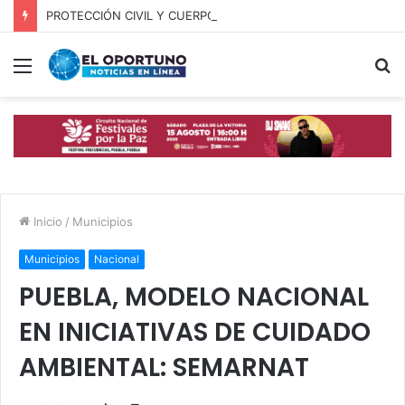
PROTECCIÓN CIVIL Y CUERPOS DE SEGURIDAD LOCALIZAN A OFICIAL DE OCOYUCAN
Menú
B
p
Inicio
/
Municipios
Municipios
Nacional
PUEBLA, MODELO NACIONAL
EN INICIATIVAS DE CUIDADO
AMBIENTAL: SEMARNAT