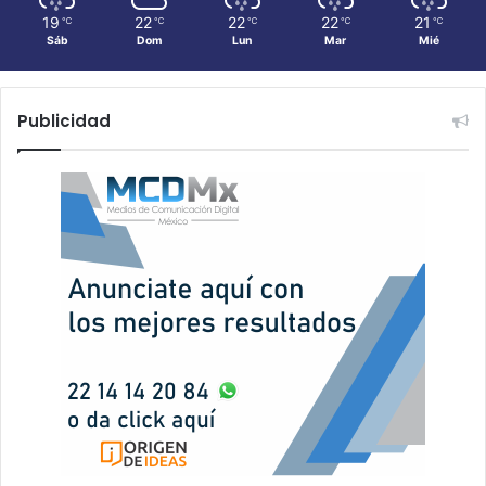
19
22
22
22
21
℃
℃
℃
℃
℃
Sáb
Dom
Lun
Mar
Mié
Publicidad