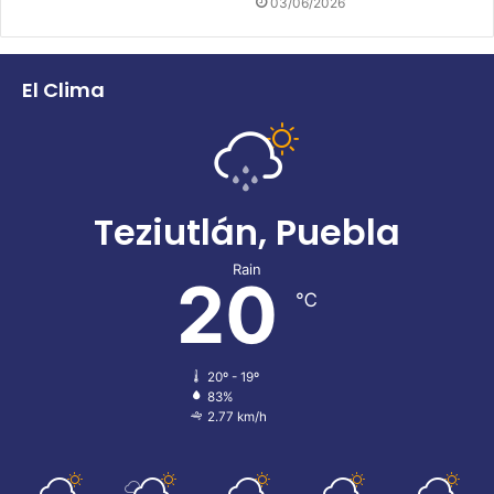
03/06/2026
El Clima
Teziutlán, Puebla
Rain
20
℃
20º - 19º
83%
2.77 km/h