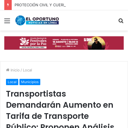
PROTECCIÓN CIVIL Y CUERPOS DE SEGURIDAD LOCALIZAN A OFICIAL DE OCOYUCAN
Menú
B
p
Inicio
/
Local
Local
Municipios
Transportistas
Demandarán Aumento en
Tarifa de Transporte
Público: Proponen Análisis