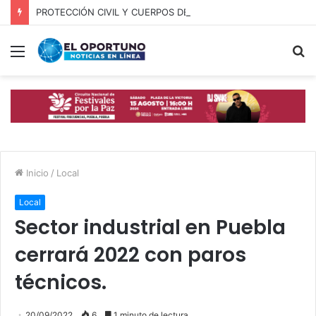
PROTECCIÓN CIVIL Y CUERPOS DE SEGURIDAD LOCALIZAN A OFICIAL DE OCOYUCAN
Menú
B
p
Inicio
/
Local
Local
Sector industrial en Puebla
cerrará 2022 con paros
técnicos.
20/09/2022
6
1 minuto de lectura