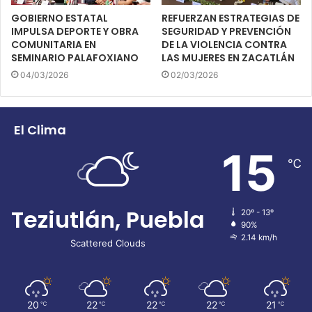
GOBIERNO ESTATAL
REFUERZAN ESTRATEGIAS DE
IMPULSA DEPORTE Y OBRA
SEGURIDAD Y PREVENCIÓN
COMUNITARIA EN
DE LA VIOLENCIA CONTRA
SEMINARIO PALAFOXIANO
LAS MUJERES EN ZACATLÁN
04/03/2026
02/03/2026
El Clima
15
℃
Teziutlán, Puebla
20º - 13º
90%
2.14 km/h
Scattered Clouds
20
22
22
22
21
℃
℃
℃
℃
℃