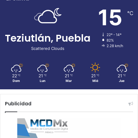
15
℃
Teziutlán, Puebla
22º - 14º
82%
2.28 km/h
Scattered Clouds
22
21
21
21
21
℃
℃
℃
℃
℃
Dom
Lun
Mar
Mié
Jue
Publicidad