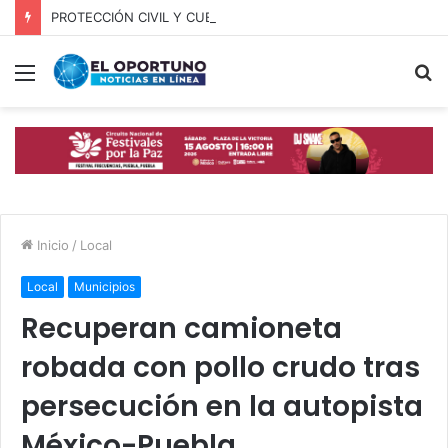
PROTECCIÓN CIVIL Y CUERPOS DE SEGURIDAD LOCALIZAN A OFICIAL DE OCOYUCAN
Menú
B
p
Inicio
/
Local
Local
Municipios
Recuperan camioneta
robada con pollo crudo tras
persecución en la autopista
México-Puebla