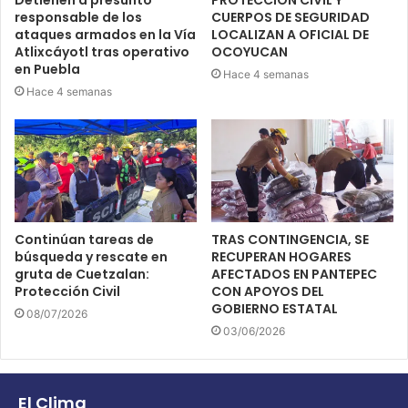
Detienen a presunto
PROTECCIÓN CIVIL Y
responsable de los
CUERPOS DE SEGURIDAD
ataques armados en la Vía
LOCALIZAN A OFICIAL DE
Atlixcáyotl tras operativo
OCOYUCAN
en Puebla
Hace 4 semanas
Hace 4 semanas
Continúan tareas de
TRAS CONTINGENCIA, SE
búsqueda y rescate en
RECUPERAN HOGARES
gruta de Cuetzalan:
AFECTADOS EN PANTEPEC
Protección Civil
CON APOYOS DEL
GOBIERNO ESTATAL
08/07/2026
03/06/2026
El Clima