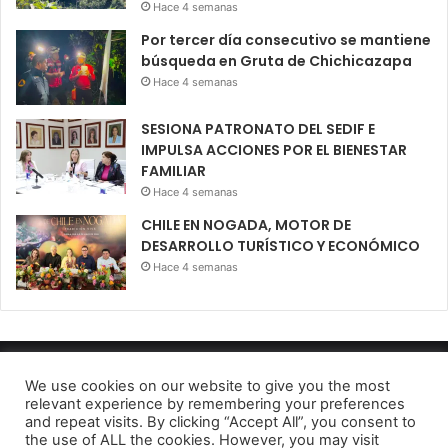
Hace 4 semanas
Por tercer día consecutivo se mantiene
búsqueda en Gruta de Chichicazapa
Hace 4 semanas
SESIONA PATRONATO DEL SEDIF E
IMPULSA ACCIONES POR EL BIENESTAR
FAMILIAR
Hace 4 semanas
CHILE EN NOGADA, MOTOR DE
DESARROLLO TURÍSTICO Y ECONÓMICO
Hace 4 semanas
Diario El Oportuno 2022
We use cookies on our website to give you the most
relevant experience by remembering your preferences
Aviso de Privacidad
and repeat visits. By clicking “Accept All”, you consent to
the use of ALL the cookies. However, you may visit