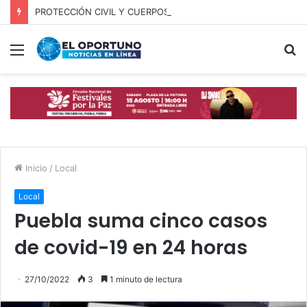
PROTECCIÓN CIVIL Y CUERPOS DE SEGURIDAD LOCALIZAN A OFICIAL DE OCOYUCAN
Menú
B
p
Inicio
/
Local
Local
Puebla suma cinco casos
de covid-19 en 24 horas
27/10/2022
3
1 minuto de lectura