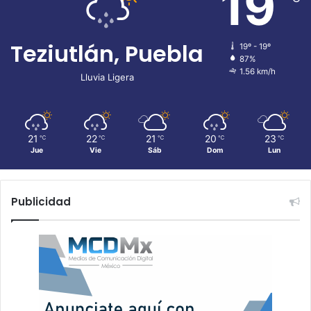
19
Teziutlán, Puebla
19º - 19º
87%
1.56 km/h
Lluvia Ligera
21
22
21
20
23
℃
℃
℃
℃
℃
Jue
Vie
Sáb
Dom
Lun
Publicidad