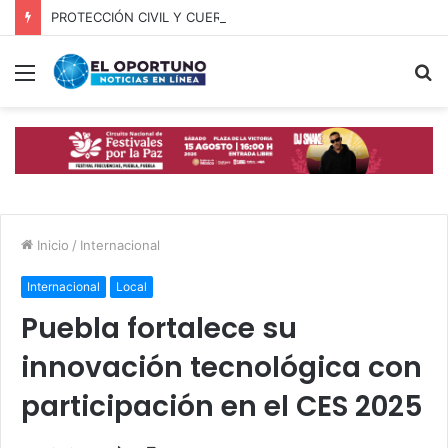
PROTECCIÓN CIVIL Y CUERPOS DE SEGURIDAD LOCALIZAN A OFICIAL DE OCOYUCAN
Menú
B
p
Inicio
/
Internacional
Internacional
Local
Puebla fortalece su
innovación tecnológica con
participación en el CES 2025