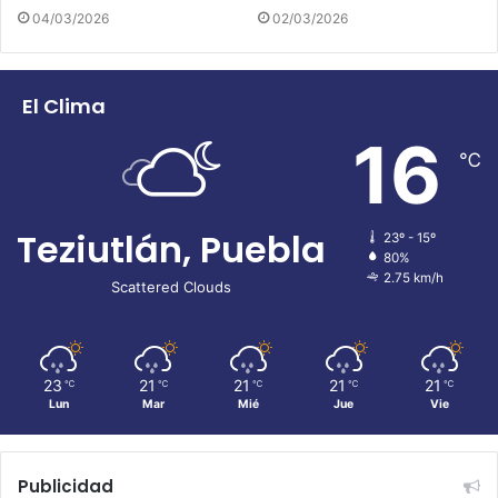
04/03/2026
02/03/2026
El Clima
16
℃
Teziutlán, Puebla
23º - 15º
80%
2.75 km/h
Scattered Clouds
23
21
21
21
21
℃
℃
℃
℃
℃
Lun
Mar
Mié
Jue
Vie
Publicidad