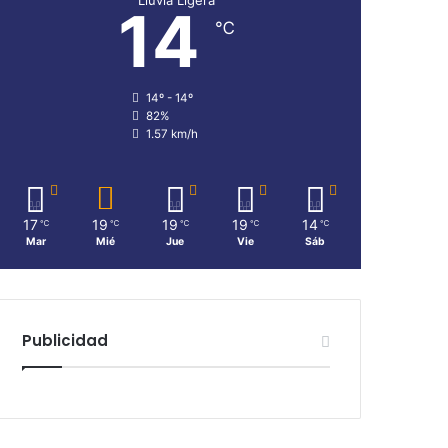
14
℃
14º - 14º
82%
1.57 km/h
17
19
19
19
14
℃
℃
℃
℃
℃
Mar
Mié
Jue
Vie
Sáb
Publicidad