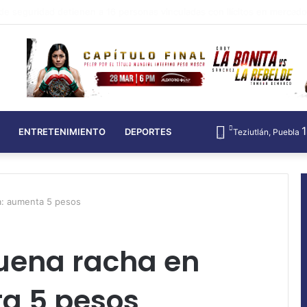
laamisen edistykselliset strategiat Täydellinen opas
ENTRETENIMIENTO
DEPORTES
Teziutlán, Puebla
a: aumenta 5 pesos
buena racha en
a 5 pesos