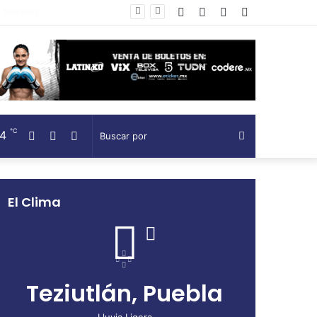
Facebook
Twitter
Telegram
Barra
lateral
℃
14
Facebook
Twitter
Telegram
Buscar
por
El Clima
Teziutlán, Puebla
Lluvia Ligera