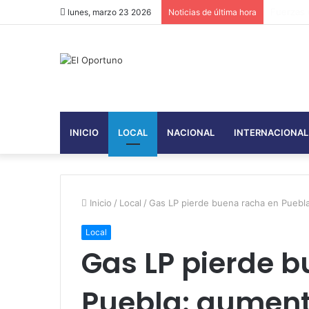
Kasinope
lunes, marzo 23 2026
Noticias de última hora
INICIO
LOCAL
NACIONAL
INTERNACIONAL
Inicio
/
Local
/
Gas LP pierde buena racha en Puebl
Local
Gas LP pierde 
Puebla: aument