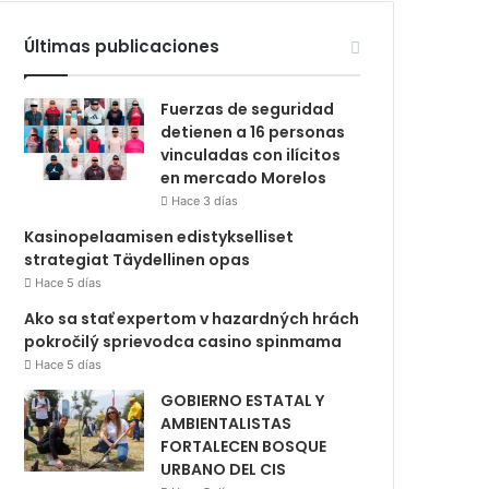
Últimas publicaciones
Fuerzas de seguridad
detienen a 16 personas
vinculadas con ilícitos
en mercado Morelos
Hace 3 días
Kasinopelaamisen edistykselliset
strategiat Täydellinen opas
Hace 5 días
Ako sa stať expertom v hazardných hrách
pokročilý sprievodca casino spinmama
Hace 5 días
GOBIERNO ESTATAL Y
AMBIENTALISTAS
FORTALECEN BOSQUE
URBANO DEL CIS