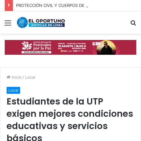
PROTECCIÓN CIVIL Y CUERPOS DE SEGURIDAD LOCALIZAN A OFICIAL DE OCOYUCAN
Menú
B
p
Inicio
/
Local
Local
Estudiantes de la UTP
exigen mejores condiciones
educativas y servicios
básicos