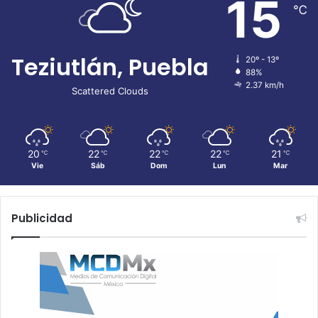
15
℃
Teziutlán, Puebla
20º - 13º
88%
2.37 km/h
Scattered Clouds
20
22
22
22
21
℃
℃
℃
℃
℃
Vie
Sáb
Dom
Lun
Mar
Publicidad