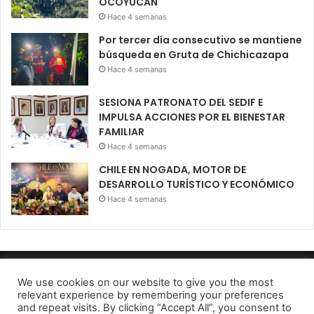
OCOYUCAN
Hace 4 semanas
Por tercer día consecutivo se mantiene
búsqueda en Gruta de Chichicazapa
Hace 4 semanas
SESIONA PATRONATO DEL SEDIF E
IMPULSA ACCIONES POR EL BIENESTAR
FAMILIAR
Hace 4 semanas
CHILE EN NOGADA, MOTOR DE
DESARROLLO TURÍSTICO Y ECONÓMICO
Hace 4 semanas
Diario El Oportuno 2022
We use cookies on our website to give you the most
relevant experience by remembering your preferences
Aviso de Privacidad
and repeat visits. By clicking “Accept All”, you consent to