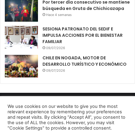
Por tercer día consecutivo se mantiene
búsqueda en Gruta de Chichicazapa
Hace 4 semanas
SESIONA PATRONATO DEL SEDIF E
IMPULSA ACCIONES POR EL BIENESTAR
FAMILIAR
09/07/2026
CHILE EN NOGADA, MOTOR DE
DESARROLLO TURÍSTICO Y ECONÓMICO
09/07/2026
Diario El Oportuno 2022
We use cookies on our website to give you the most
relevant experience by remembering your preferences
Aviso de Privacidad
and repeat visits. By clicking “Accept All”, you consent to
the use of ALL the cookies. However, you may visit
Facebook
Twitter
Telegram
"Cookie Settings" to provide a controlled consent.