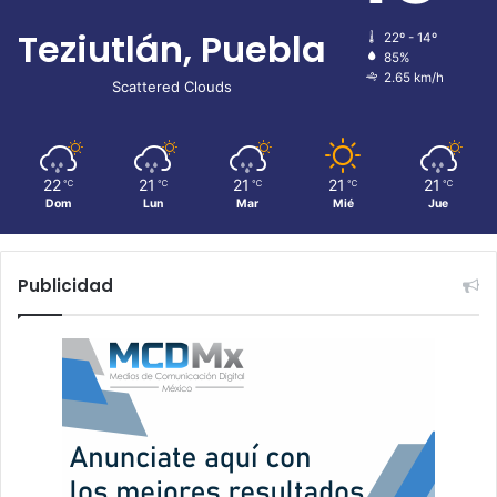
Teziutlán, Puebla
22º - 14º
85%
2.65 km/h
Scattered Clouds
22
21
21
21
21
℃
℃
℃
℃
℃
Dom
Lun
Mar
Mié
Jue
Publicidad