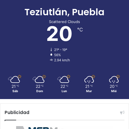
Teziutlán, Puebla
Scattered Clouds
20
℃
21º - 19º
56%
2.94 km/h
21
22
22
21
20
℃
℃
℃
℃
℃
Sáb
Dom
Lun
Mar
Mié
Publicidad