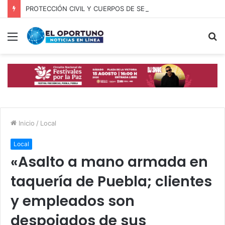
PROTECCIÓN CIVIL Y CUERPOS DE SEGURIDAD LOCALIZAN A OFICIAL DE OCOYUCAN
Menú
B
p
Inicio
/
Local
Local
«Asalto a mano armada en
taquería de Puebla; clientes
y empleados son
despojados de sus