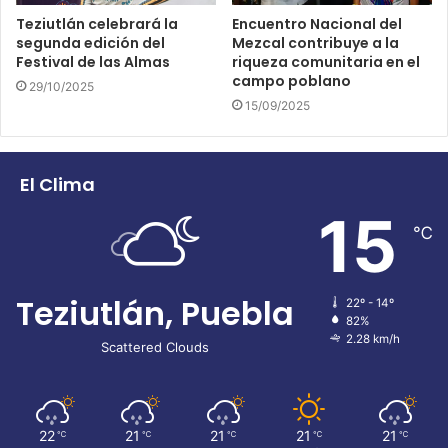
Teziutlán celebrará la
Encuentro Nacional del
segunda edición del
Mezcal contribuye a la
Festival de las Almas
riqueza comunitaria en el
campo poblano
29/10/2025
15/09/2025
El Clima
15
℃
Teziutlán, Puebla
22º - 14º
82%
2.28 km/h
Scattered Clouds
22
21
21
21
21
℃
℃
℃
℃
℃