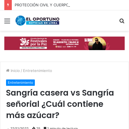
PROTECCIÓN CIVIL Y CUERPOS DE SEGURIDAD LOCALIZAN A OFICIAL DE OCOYUCAN
Menú
B
p
Inicio
/
Entretenimiento
Entretenimiento
Sangría casera vs Sangría
señorial ¿Cuál contiene
más azúcar?
22/11/2022
25
1 minuto de lectura