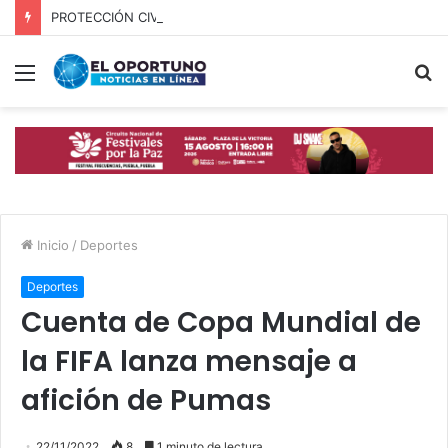
PROTECCIÓN CIVIL Y CUERPOS DE SEGURIDAD LOCALIZAN A OFICIAL DE OCOYUCAN
Menú
B
p
Inicio
/
Deportes
Deportes
Cuenta de Copa Mundial de
la FIFA lanza mensaje a
afición de Pumas
22/11/2022
8
1 minuto de lectura