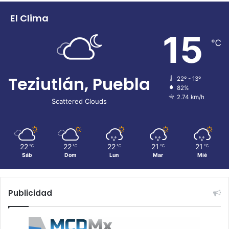
El Clima
15
℃
Teziutlán, Puebla
22º - 13º
82%
2.74 km/h
Scattered Clouds
22
22
22
21
21
℃
℃
℃
℃
℃
Sáb
Dom
Lun
Mar
Mié
Publicidad