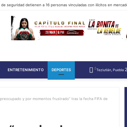
elaamisen edistykselliset strategiat Täydellinen opas
ENTRETENIMIENTO
DEPORTES
Teziutlán, Puebla
 preocupado y por momentos frustrado” tras la fecha FIFA de