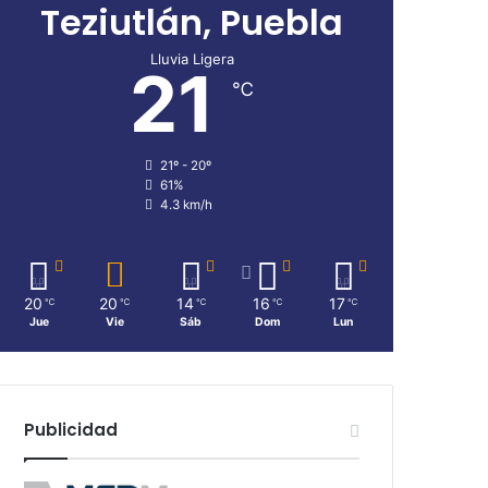
Teziutlán, Puebla
Lluvia Ligera
21
℃
21º - 20º
61%
4.3 km/h
20
20
14
16
17
℃
℃
℃
℃
℃
Jue
Vie
Sáb
Dom
Lun
Publicidad