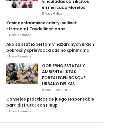
vinculadas con ilícitos
en mercado Morelos
Hace 6 días
Kasinopelaamisen edistykselliset
strategiat Täydellinen opas
Hace 1 semana
Ako sa stať expertom v hazardných hrách
pokročilý sprievodca casino spinmama
Hace 1 semana
GOBIERNO ESTATAL Y
AMBIENTALISTAS
FORTALECEN BOSQUE
URBANO DEL CIS
Hace 1 semana
Consejos prácticos de juego responsable
para disfrutar con Pinup
Hace 1 semana