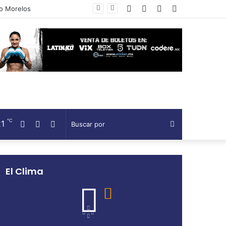
Facebook
Twitter
Telegram
Barra
lateral
℃
21
Facebook
Twitter
Telegram
Buscar
por
El Clima