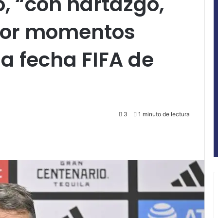
, “con hartazgo,
por momentos
la fecha FIFA de
3
1 minuto de lectura