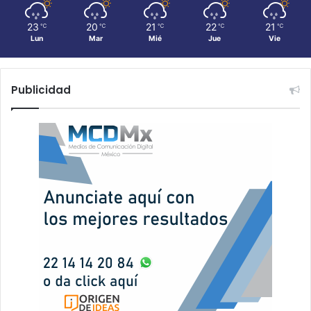
23
20
21
22
21
℃
℃
℃
℃
℃
Lun
Mar
Mié
Jue
Vie
Publicidad