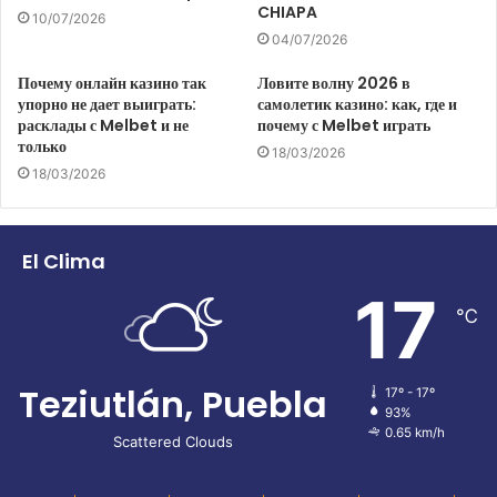
CHIAPA
10/07/2026
04/07/2026
Почему онлайн казино так
Ловите волну 2026 в
упорно не дает выиграть:
самолетик казино: как, где и
расклады с Melbet и не
почему с Melbet играть
только
18/03/2026
18/03/2026
El Clima
17
℃
Teziutlán, Puebla
17º - 17º
93%
0.65 km/h
Scattered Clouds