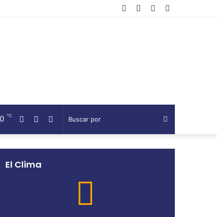
Facebook
Twitter
Telegram
Barra
lateral
℃
20
Facebook
Twitter
Telegram
Buscar
por
El Clima