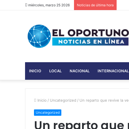
miércoles, marzo 25 2026
Noticias de última hora
INICIO
LOCAL
NACIONAL
INTERNACIONAL
Inicio
/
Uncategorized
/
Un reparto que revive la v
Uncategorized
Un reparto que 