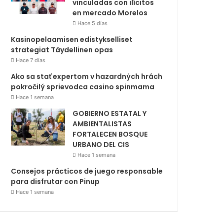
vinculadas con ilícitos
en mercado Morelos
Hace 5 días
Kasinopelaamisen edistykselliset
strategiat Täydellinen opas
Hace 7 días
Ako sa stať expertom v hazardných hrách
pokročilý sprievodca casino spinmama
Hace 1 semana
GOBIERNO ESTATAL Y
AMBIENTALISTAS
FORTALECEN BOSQUE
URBANO DEL CIS
Hace 1 semana
Consejos prácticos de juego responsable
para disfrutar con Pinup
Hace 1 semana