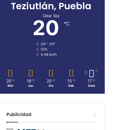
Teziutlán, Puebla
Clear Sky
20
℃
20º - 20º
52%
4.48 km/h
20
19
20
15
17
℃
℃
℃
℃
℃
Mié
Jue
Vie
Sáb
Dom
Publicidad