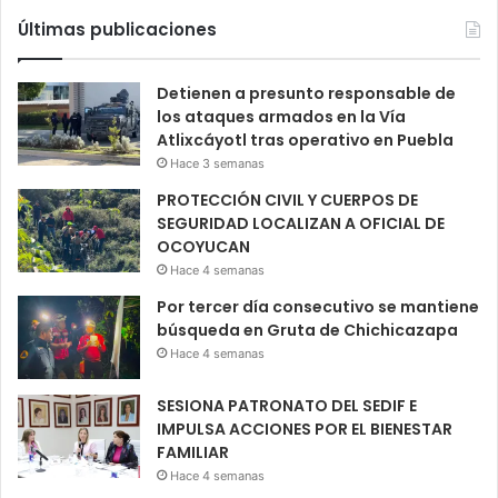
Últimas publicaciones
Detienen a presunto responsable de
los ataques armados en la Vía
Atlixcáyotl tras operativo en Puebla
Hace 3 semanas
PROTECCIÓN CIVIL Y CUERPOS DE
SEGURIDAD LOCALIZAN A OFICIAL DE
OCOYUCAN
Hace 4 semanas
Por tercer día consecutivo se mantiene
búsqueda en Gruta de Chichicazapa
Hace 4 semanas
SESIONA PATRONATO DEL SEDIF E
IMPULSA ACCIONES POR EL BIENESTAR
FAMILIAR
Hace 4 semanas