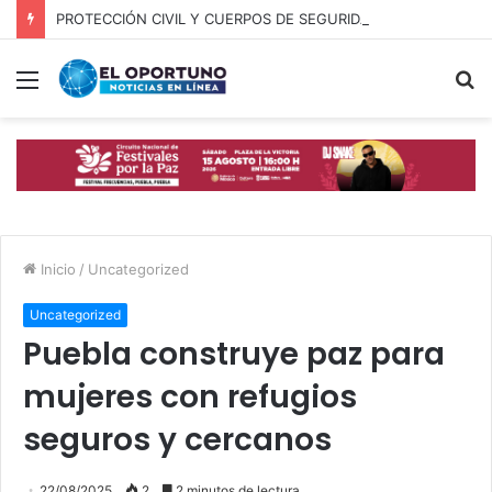
PROTECCIÓN CIVIL Y CUERPOS DE SEGURIDAD LOCALIZAN A OFICIAL DE OCOYUCAN
Menú
B
p
Inicio
/
Uncategorized
Uncategorized
Puebla construye paz para
mujeres con refugios
seguros y cercanos
22/08/2025
2
2 minutos de lectura