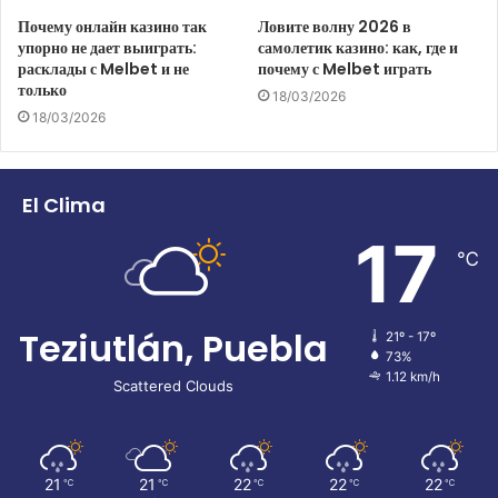
Почему онлайн казино так
Ловите волну 2026 в
упорно не дает выиграть:
самолетик казино: как, где и
расклады с Melbet и не
почему с Melbet играть
только
18/03/2026
18/03/2026
El Clima
17
℃
Teziutlán, Puebla
21º - 17º
73%
1.12 km/h
Scattered Clouds
21
21
22
22
22
℃
℃
℃
℃
℃