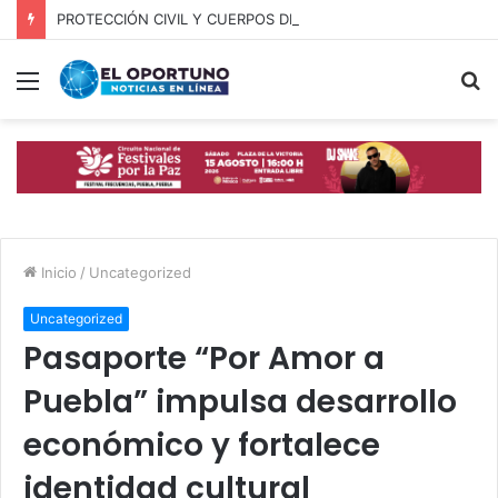
PROTECCIÓN CIVIL Y CUERPOS DE SEGURIDAD LOCALIZAN A OFICIAL DE OCOYUCAN
Menú
B
p
Inicio
/
Uncategorized
Uncategorized
Pasaporte “Por Amor a
Puebla” impulsa desarrollo
económico y fortalece
identidad cultural