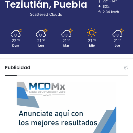
Teziutlán, Puebla
22º - 14º
83%
2.34 km/h
Scattered Clouds
22
21
21
21
21
℃
℃
℃
℃
℃
Dom
Lun
Mar
Mié
Jue
Publicidad