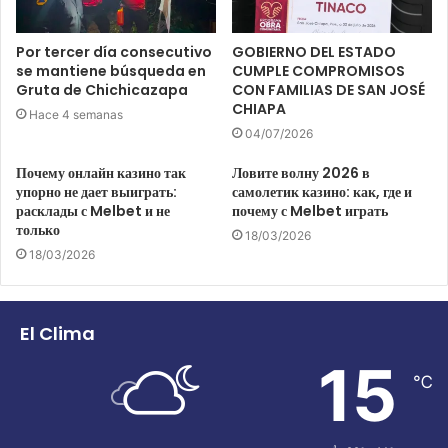
Por tercer día consecutivo
GOBIERNO DEL ESTADO
se mantiene búsqueda en
CUMPLE COMPROMISOS
Gruta de Chichicazapa
CON FAMILIAS DE SAN JOSÉ
CHIAPA
Hace 4 semanas
04/07/2026
Почему онлайн казино так
Ловите волну 2026 в
упорно не дает выиграть:
самолетик казино: как, где и
расклады с Melbet и не
почему с Melbet играть
только
18/03/2026
18/03/2026
El Clima
15
℃