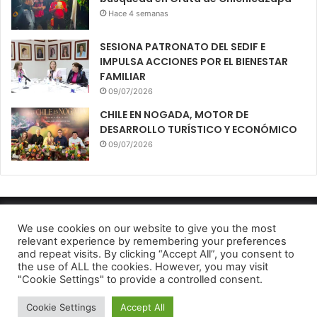
Hace 4 semanas
SESIONA PATRONATO DEL SEDIF E
IMPULSA ACCIONES POR EL BIENESTAR
FAMILIAR
09/07/2026
CHILE EN NOGADA, MOTOR DE
DESARROLLO TURÍSTICO Y ECONÓMICO
09/07/2026
Diario El Oportuno 2022
We use cookies on our website to give you the most
relevant experience by remembering your preferences
Aviso de Privacidad
and repeat visits. By clicking “Accept All”, you consent to
the use of ALL the cookies. However, you may visit
Facebook
Twitter
Telegram
"Cookie Settings" to provide a controlled consent.
Cookie Settings
Accept All