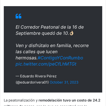
El Corredor Peatonal de la 16 de
Septiembre quedó de 10.
Ven y disfrútalo en familia, recorre
las calles que lucen
hermosas.
#ContigoYConRumbo
pic.twitter.com/peCfLhMTGt
— Eduardo Rivera Pérez
(@eduardorivera01)
October 31, 2023
La peatonalización y
remodelación tuvo un costo de 24.2