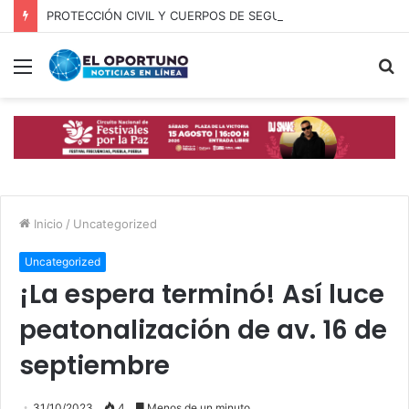
PROTECCIÓN CIVIL Y CUERPOS DE SEGURIDAD LOCALIZAN A OFICIAL DE OCOYUCAN
Menú
B
p
Inicio
/
Uncategorized
Uncategorized
¡La espera terminó! Así luce
peatonalización de av. 16 de
septiembre
31/10/2023
4
Menos de un minuto