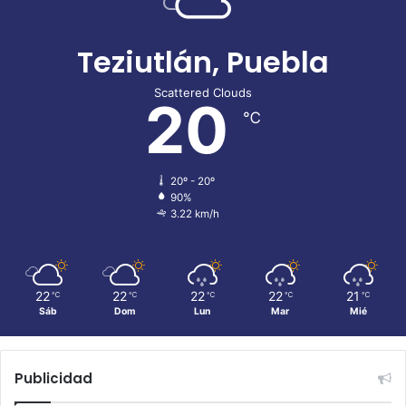
Teziutlán, Puebla
Scattered Clouds
20
℃
20º - 20º
90%
3.22 km/h
22
22
22
22
21
℃
℃
℃
℃
℃
Sáb
Dom
Lun
Mar
Mié
Publicidad