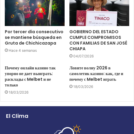
Por tercer día consecutivo
GOBIERNO DEL ESTADO
se mantiene búsqueda en
CUMPLE COMPROMISOS
Gruta de Chichicazapa
CON FAMILIAS DE SAN JOSÉ
CHIAPA
Hace 4 semanas
04/07/2026
Почему онлайн казино так
Ловите волну 2026 в
упорно не дает выиграть:
самолетик казино: как, где и
расклады с Melbet и не
почему с Melbet играть
только
18/03/2026
18/03/2026
El Clima