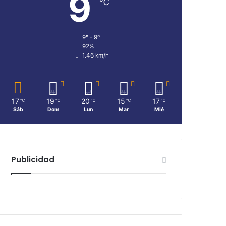
9
℃
9º - 9º
92%
1.46 km/h
17
19
20
15
17
℃
℃
℃
℃
℃
Sáb
Dom
Lun
Mar
Mié
Publicidad