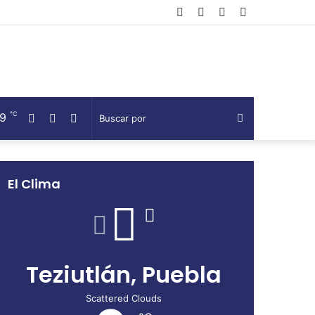
Facebook
Twitter
Telegram
Barra
lateral
℃
9
Facebook
Twitter
Telegram
Buscar
por
El Clima
Teziutlán, Puebla
Scattered Clouds