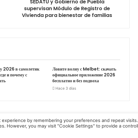
SEDATU y Gobierno de Puebla
supervisan Módulo de Registro de
Vivienda para bienestar de familias
у 2026 в самолетик
Ловите волну с Melbet: скачать
 где и почему с
официальное приложение 2026
ать
бесплатно и без подвоха
Hace 3 días
t experience by remembering your preferences and repeat visits
ies. However, you may visit "Cookie Settings" to provide a control