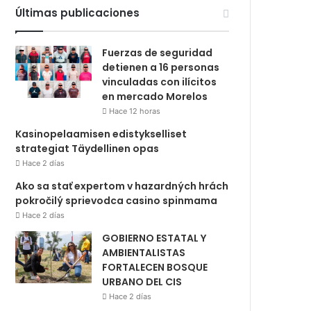
Últimas publicaciones
Fuerzas de seguridad
detienen a 16 personas
vinculadas con ilícitos
en mercado Morelos
Hace 12 horas
Kasinopelaamisen edistykselliset
strategiat Täydellinen opas
Hace 2 días
Ako sa stať expertom v hazardných hrách
pokročilý sprievodca casino spinmama
Hace 2 días
GOBIERNO ESTATAL Y
AMBIENTALISTAS
FORTALECEN BOSQUE
URBANO DEL CIS
Hace 2 días