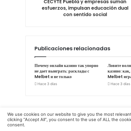
CECYTE Puebla y empresas suman
esfuerzos, impulsan educación dual
con sentido social
Publicaciones relacionadas
Почему онлайн казино так упорно
Ловите волн
не дает выиграть: расклады с
казино: как,
Melbet и не только
Melbet игр
Hace 3 días
Hace 3 días
We use cookies on our website to give you the most relevan
clicking “Accept All”, you consent to the use of ALL the cook
Diario El Oportuno 2022
consent.