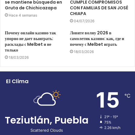
se mantiene búsqueda en
CUMPLE COMPROMISOS
Gruta de Chichicazapa
CON FAMILIAS DE SAN JOSÉ
CHIAPA
Hace 4 semanas
04/07/2026
Почему онлайн казино так
Ловите волну 2026 в
упорно не дает выиграть:
самолетик казино: как, где и
расклады с Melbet и не
почему с Melbet играть
только
18/03/2026
18/03/2026
El Clima
15
℃
Teziutlán, Puebla
21º - 15º
75%
2.26 km/h
Scattered Clouds