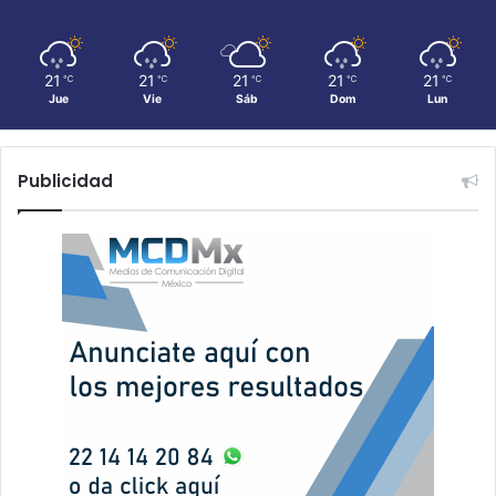
21
21
21
21
21
℃
℃
℃
℃
℃
Jue
Vie
Sáb
Dom
Lun
Publicidad