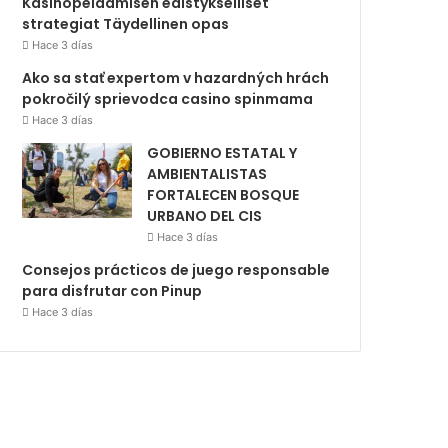
Kasinopelaamisen edistykselliset
strategiat Täydellinen opas
Hace 3 días
Ako sa stať expertom v hazardných hrách
pokročilý sprievodca casino spinmama
Hace 3 días
GOBIERNO ESTATAL Y
AMBIENTALISTAS
FORTALECEN BOSQUE
URBANO DEL CIS
Hace 3 días
Consejos prácticos de juego responsable
para disfrutar con Pinup
Hace 3 días