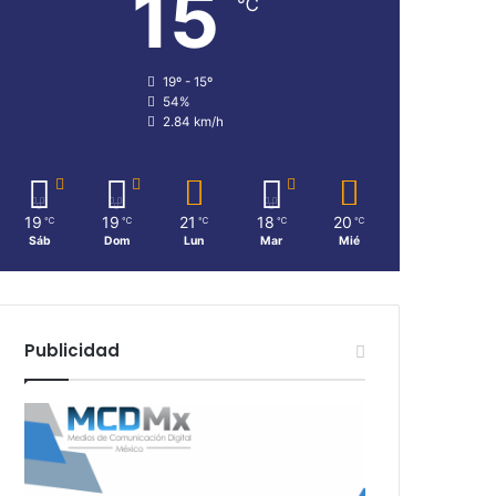
15
℃
19º - 15º
54%
2.84 km/h
19
19
21
18
20
℃
℃
℃
℃
℃
Sáb
Dom
Lun
Mar
Mié
Publicidad