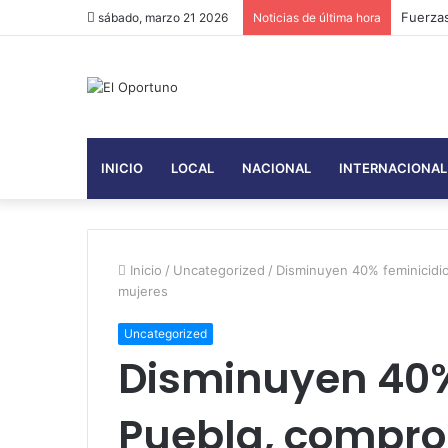
Fuerzas
sábado, marzo 21 2026
Noticias de última hora
INICIO
LOCAL
NACIONAL
INTERNACIONAL
Inicio
/
Uncategorized
/
Disminuyen 40% feminicidio
mujeres
Uncategorized
Disminuyen 40%
Puebla, compr