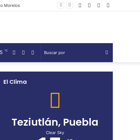
Facebook
Twitter
Telegram
Barra
do Morelos
lateral
℃
15
Facebook
Twitter
Telegram
Buscar
por
El Clima
Teziutlán, Puebla
Clear Sky