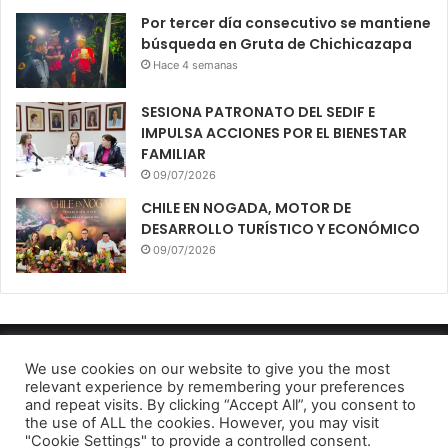
Por tercer día consecutivo se mantiene
búsqueda en Gruta de Chichicazapa
Hace 4 semanas
SESIONA PATRONATO DEL SEDIF E
IMPULSA ACCIONES POR EL BIENESTAR
FAMILIAR
09/07/2026
CHILE EN NOGADA, MOTOR DE
DESARROLLO TURÍSTICO Y ECONÓMICO
09/07/2026
Diario El Oportuno 2022
We use cookies on our website to give you the most
relevant experience by remembering your preferences
Aviso de Privacidad
and repeat visits. By clicking “Accept All”, you consent to
the use of ALL the cookies. However, you may visit
Facebook
Twitter
Telegram
"Cookie Settings" to provide a controlled consent.