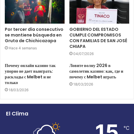
Por tercer día consecutivo
GOBIERNO DEL ESTADO
se mantiene búsqueda en
CUMPLE COMPROMISOS
Gruta de Chichicazapa
CON FAMILIAS DE SAN JOSÉ
CHIAPA
Hace 4 semanas
04/07/2026
Почему онлайн казино так
Ловите волну 2026 в
упорно не дает выиграть:
самолетик казино: как, где и
расклады с Melbet и не
почему с Melbet играть
только
18/03/2026
18/03/2026
El Clima
15
℃