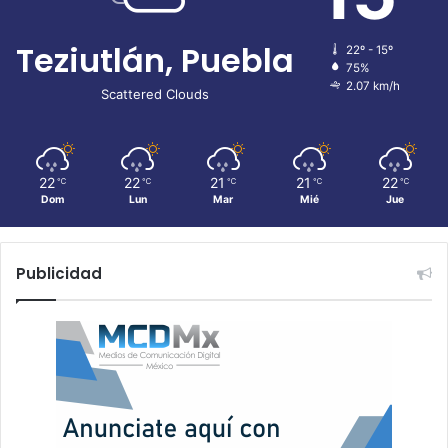
Teziutlán, Puebla
22º - 15º
75%
2.07 km/h
Scattered Clouds
22
22
21
21
22
℃
℃
℃
℃
℃
Dom
Lun
Mar
Mié
Jue
Publicidad