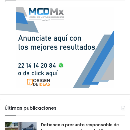
Últimas publicaciones
Detienen a presunto responsable de