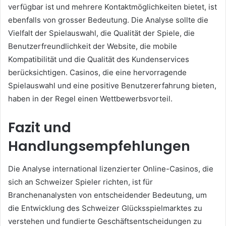
verfügbar ist und mehrere Kontaktmöglichkeiten bietet, ist
ebenfalls von grosser Bedeutung. Die Analyse sollte die
Vielfalt der Spielauswahl, die Qualität der Spiele, die
Benutzerfreundlichkeit der Website, die mobile
Kompatibilität und die Qualität des Kundenservices
berücksichtigen. Casinos, die eine hervorragende
Spielauswahl und eine positive Benutzererfahrung bieten,
haben in der Regel einen Wettbewerbsvorteil.
Fazit und
Handlungsempfehlungen
Die Analyse international lizenzierter Online-Casinos, die
sich an Schweizer Spieler richten, ist für
Branchenanalysten von entscheidender Bedeutung, um
die Entwicklung des Schweizer Glücksspielmarktes zu
verstehen und fundierte Geschäftsentscheidungen zu