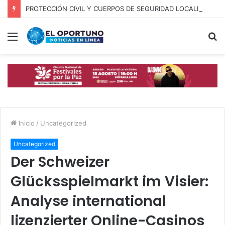
PROTECCIÓN CIVIL Y CUERPOS DE SEGURIDAD LOCALIZAN A OFICIAL DE OCOYUCAN
Menú
B
p
Inicio
/
Uncategorized
Uncategorized
Der Schweizer
Glücksspielmarkt im Visier:
Analyse international
lizenzierter Online-Casinos