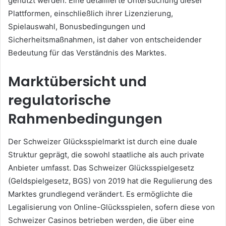
genutzt werden. Eine detaillierte Untersuchung dieser
Plattformen, einschließlich ihrer Lizenzierung,
Spielauswahl, Bonusbedingungen und
Sicherheitsmaßnahmen, ist daher von entscheidender
Bedeutung für das Verständnis des Marktes.
Marktübersicht und
regulatorische
Rahmenbedingungen
Der Schweizer Glücksspielmarkt ist durch eine duale
Struktur geprägt, die sowohl staatliche als auch private
Anbieter umfasst. Das Schweizer Glücksspielgesetz
(Geldspielgesetz, BGS) von 2019 hat die Regulierung des
Marktes grundlegend verändert. Es ermöglichte die
Legalisierung von Online-Glücksspielen, sofern diese von
Schweizer Casinos betrieben werden, die über eine