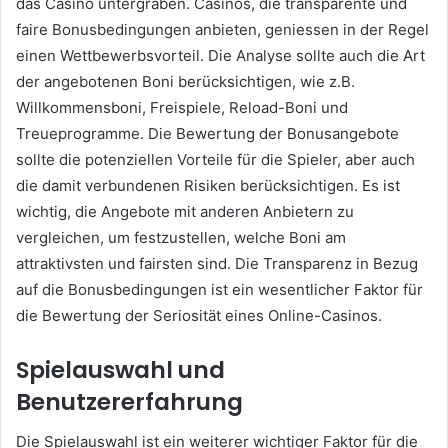
das Casino untergraben. Casinos, die transparente und
faire Bonusbedingungen anbieten, geniessen in der Regel
einen Wettbewerbsvorteil. Die Analyse sollte auch die Art
der angebotenen Boni berücksichtigen, wie z.B.
Willkommensboni, Freispiele, Reload-Boni und
Treueprogramme. Die Bewertung der Bonusangebote
sollte die potenziellen Vorteile für die Spieler, aber auch
die damit verbundenen Risiken berücksichtigen. Es ist
wichtig, die Angebote mit anderen Anbietern zu
vergleichen, um festzustellen, welche Boni am
attraktivsten und fairsten sind. Die Transparenz in Bezug
auf die Bonusbedingungen ist ein wesentlicher Faktor für
die Bewertung der Seriosität eines Online-Casinos.
Spielauswahl und
Benutzererfahrung
Die Spielauswahl ist ein weiterer wichtiger Faktor für die