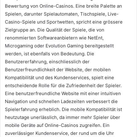
Bewertung von Online-Casinos. Eine breite Palette an
Spielen, darunter Spielautomaten, Tischspiele, Live-
Casino-Spiele und Sportwetten, spricht eine grössere
Zielgruppe an. Die Qualität der Spiele, die von
renommierten Softwareanbietern wie NetEnt,
Microgaming oder Evolution Gaming bereitgestellt
werden, ist ebenfalls von Bedeutung. Die
Benutzererfahrung, einschliesslich der
Benutzerfreundlichkeit der Website, der mobilen
Kompatibilität und des Kundenservices, spielt eine
entscheidende Rolle für die Zufriedenheit der Spieler.
Eine benutzerfreundliche Website mit einer intuitiven
Navigation und schnellen Ladezeiten verbessert die
Spielerfahrung erheblich. Die mobile Kompatibilität ist
heutzutage unerlässlich, da immer mehr Spieler über
mobile Geräte auf Online-Casinos zugreifen. Ein
zuverlässiger Kundenservice, der rund um die Uhr