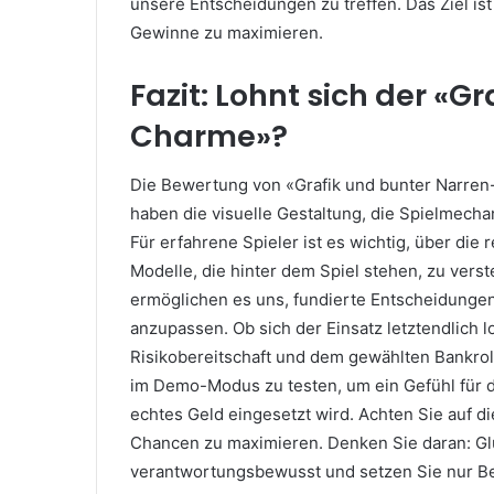
unsere Entscheidungen zu treffen. Das Ziel ist
Gewinne zu maximieren.
Fazit: Lohnt sich der «G
Charme»?
Die Bewertung von «Grafik und bunter Narren-
haben die visuelle Gestaltung, die Spielmechani
Für erfahrene Spieler ist es wichtig, über di
Modelle, die hinter dem Spiel stehen, zu vers
ermöglichen es uns, fundierte Entscheidungen
anzupassen. Ob sich der Einsatz letztendlich l
Risikobereitschaft und dem gewählten Bankro
im Demo-Modus zu testen, um ein Gefühl für d
echtes Geld eingesetzt wird. Achten Sie auf 
Chancen zu maximieren. Denken Sie daran: Glüc
verantwortungsbewusst und setzen Sie nur Betr