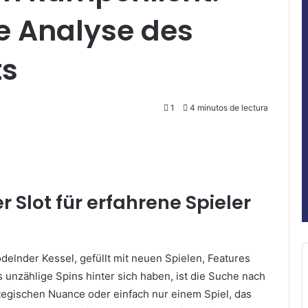
e Analyse des
ts
1
4 minutos de lectura
 Slot für erfahrene Spieler
odelnder Kessel, gefüllt mit neuen Spielen, Features
 unzählige Spins hinter sich haben, ist die Suche nach
tegischen Nuance oder einfach nur einem Spiel, das