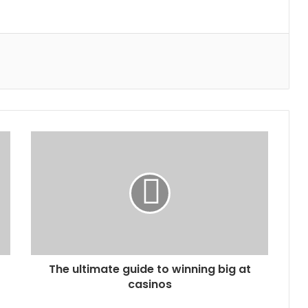
The ultimate guide to winning big at
casinos