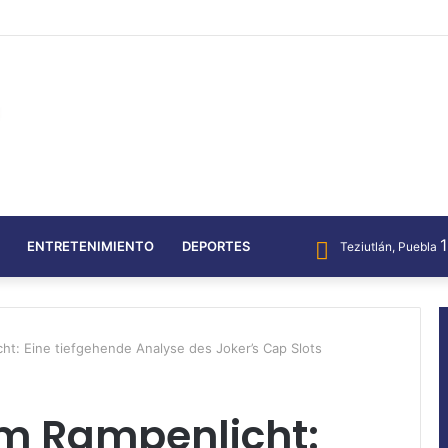
ENTRETENIMIENTO
DEPORTES
Teziutlán, Puebla
ht: Eine tiefgehende Analyse des Joker’s Cap Slots
im Rampenlicht: