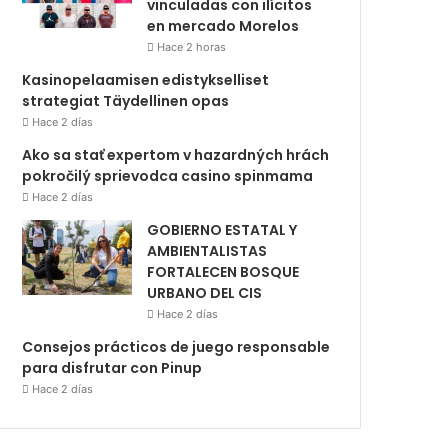
vinculadas con ilícitos
en mercado Morelos
Hace 2 horas
Kasinopelaamisen edistykselliset
strategiat Täydellinen opas
Hace 2 días
Ako sa stať expertom v hazardných hrách
pokročilý sprievodca casino spinmama
Hace 2 días
GOBIERNO ESTATAL Y
AMBIENTALISTAS
FORTALECEN BOSQUE
URBANO DEL CIS
Hace 2 días
Consejos prácticos de juego responsable
para disfrutar con Pinup
Hace 2 días