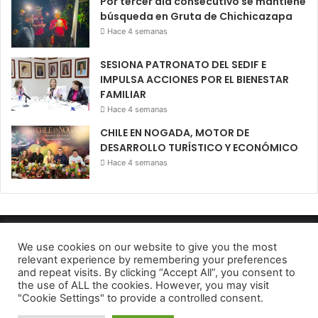
Por tercer día consecutivo se mantiene
búsqueda en Gruta de Chichicazapa
Hace 4 semanas
SESIONA PATRONATO DEL SEDIF E
IMPULSA ACCIONES POR EL BIENESTAR
FAMILIAR
Hace 4 semanas
CHILE EN NOGADA, MOTOR DE
DESARROLLO TURÍSTICO Y ECONÓMICO
Hace 4 semanas
Diario El Oportuno 2022
We use cookies on our website to give you the most
relevant experience by remembering your preferences
Aviso de Privacidad
and repeat visits. By clicking “Accept All”, you consent to
the use of ALL the cookies. However, you may visit
Facebook
Twitter
Telegram
"Cookie Settings" to provide a controlled consent.