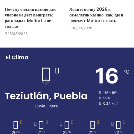
Почему онлайн казино так
Ловите волну 2026 в
упорно не дает выиграть:
самолетик казино: как, где и
расклады с Melbet и не
почему с Melbet играть
только
18/03/2026
18/03/2026
El Clima
16
℃
Teziutlán, Puebla
16º - 16º
96%
0.24 km/h
Lluvia Ligera
20
21
22
21
22
℃
℃
℃
℃
℃