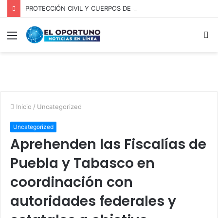
PROTECCIÓN CIVIL Y CUERPOS DE SEGURIDAD LOCALIZAN A OFICIAL DE OCOYUCAN
Menú
B
p
Inicio
/
Uncategorized
Uncategorized
Aprehenden las Fiscalías de
Puebla y Tabasco en
coordinación con
autoridades federales y