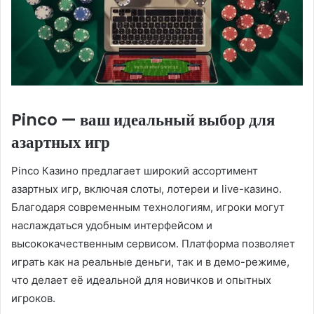
Pinco — ваш идеальный выбор для
азартных игр
Pinco Казино предлагает широкий ассортимент
азартных игр, включая слоты, лотереи и live-казино.
Благодаря современным технологиям, игроки могут
наслаждаться удобным интерфейсом и
высококачественным сервисом. Платформа позволяет
играть как на реальные деньги, так и в демо-режиме,
что делает её идеальной для новичков и опытных
игроков.