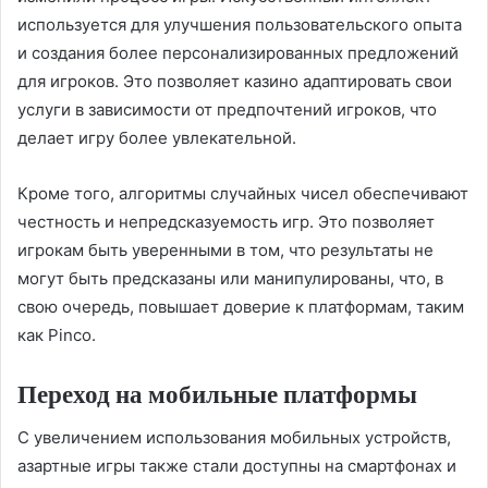
используется для улучшения пользовательского опыта
и создания более персонализированных предложений
для игроков. Это позволяет казино адаптировать свои
услуги в зависимости от предпочтений игроков, что
делает игру более увлекательной.
Кроме того, алгоритмы случайных чисел обеспечивают
честность и непредсказуемость игр. Это позволяет
игрокам быть уверенными в том, что результаты не
могут быть предсказаны или манипулированы, что, в
свою очередь, повышает доверие к платформам, таким
как Pinco.
Переход на мобильные платформы
С увеличением использования мобильных устройств,
азартные игры также стали доступны на смартфонах и