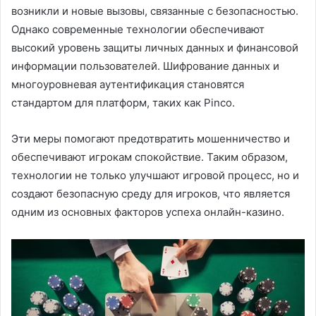
возникли и новые вызовы, связанные с безопасностью.
Однако современные технологии обеспечивают
высокий уровень защиты личных данных и финансовой
информации пользователей. Шифрование данных и
многоуровневая аутентификация становятся
стандартом для платформ, таких как Pinco.
Эти меры помогают предотвратить мошенничество и
обеспечивают игрокам спокойствие. Таким образом,
технологии не только улучшают игровой процесс, но и
создают безопасную среду для игроков, что является
одним из основных факторов успеха онлайн-казино.