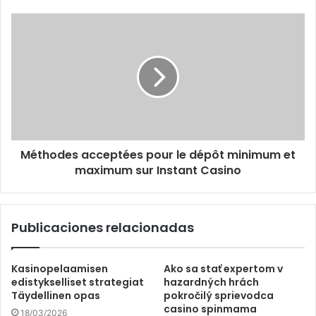
Méthodes acceptées pour le dépôt minimum et
maximum sur Instant Casino
Publicaciones relacionadas
Kasinopelaamisen
Ako sa stať expertom v
edistykselliset strategiat
hazardných hrách
Täydellinen opas
pokročilý sprievodca
casino spinmama
18/03/2026