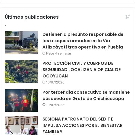
Últimas publicaciones
Detienen a presunto responsable de
los ataques armados en la Vía
Atlixcáyotl tras operativo en Puebla
Hace 4 semanas
PROTECCIÓN CIVIL Y CUERPOS DE
SEGURIDAD LOCALIZAN A OFICIAL DE
OCOYUCAN
10/07/2026
Por tercer día consecutivo se mantiene
búsqueda en Gruta de Chichicazapa
10/07/2026
SESIONA PATRONATO DEL SEDIF E
IMPULSA ACCIONES POR EL BIENESTAR
FAMILIAR