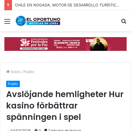
CHILE EN NOGADA, MOTOR DE DESARROLLO TURÍSTICO Y ECONÓMICO
Menú
B
p
Inicio
/
Public
Public
Avslöjande hemligheter Hur
kasino förbättrar
spänningen i spel
04/03/2026
3
2 minutos de lectura