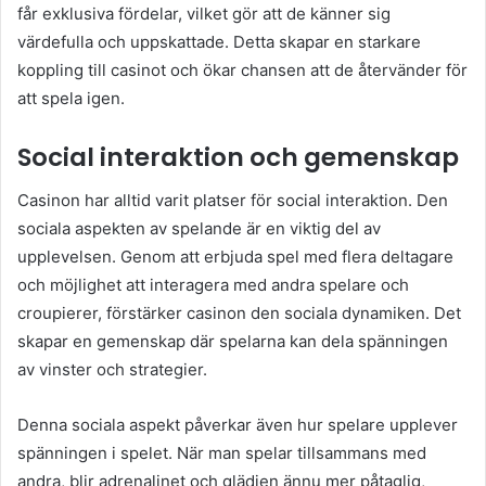
får exklusiva fördelar, vilket gör att de känner sig
värdefulla och uppskattade. Detta skapar en starkare
koppling till casinot och ökar chansen att de återvänder för
att spela igen.
Social interaktion och gemenskap
Casinon har alltid varit platser för social interaktion. Den
sociala aspekten av spelande är en viktig del av
upplevelsen. Genom att erbjuda spel med flera deltagare
och möjlighet att interagera med andra spelare och
croupierer, förstärker casinon den sociala dynamiken. Det
skapar en gemenskap där spelarna kan dela spänningen
av vinster och strategier.
Denna sociala aspekt påverkar även hur spelare upplever
spänningen i spelet. När man spelar tillsammans med
andra, blir adrenalinet och glädjen ännu mer påtaglig,