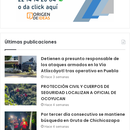
Últimas publicaciones
Detienen a presunto responsable de
los ataques armados en la Vía
Atlixcáyotl tras operativo en Puebla
Hace 3 semanas
PROTECCIÓN CIVIL Y CUERPOS DE
SEGURIDAD LOCALIZAN A OFICIAL DE
OCOYUCAN
Hace 4 semanas
Por tercer día consecutivo se mantiene
búsqueda en Gruta de Chichicazapa
Hace 4 semanas