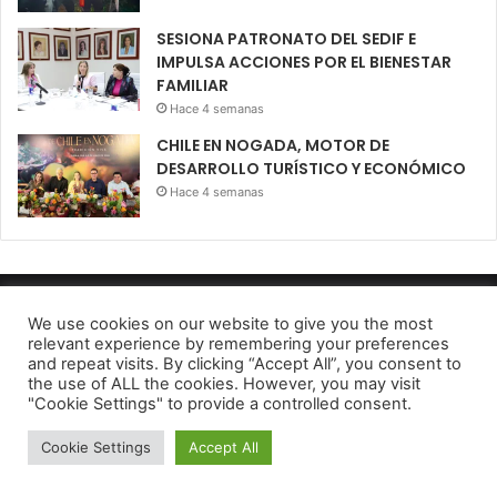
SESIONA PATRONATO DEL SEDIF E
IMPULSA ACCIONES POR EL BIENESTAR
FAMILIAR
Hace 4 semanas
CHILE EN NOGADA, MOTOR DE
DESARROLLO TURÍSTICO Y ECONÓMICO
Hace 4 semanas
Diario El Oportuno 2022
We use cookies on our website to give you the most
relevant experience by remembering your preferences
Aviso de Privacidad
and repeat visits. By clicking “Accept All”, you consent to
the use of ALL the cookies. However, you may visit
Facebook
Twitter
Telegram
"Cookie Settings" to provide a controlled consent.
Cookie Settings
Accept All