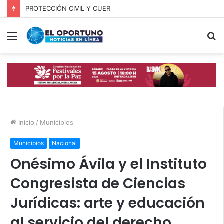
PROTECCIÓN CIVIL Y CUERPOS DE SEGURIDAD LOCALIZAN A OFICIAL DE OCOYUCAN
Menú
B
p
Inicio
/
Municipios
Municipios
Nacional
Onésimo Ávila y el Instituto
Congresista de Ciencias
Jurídicas: arte y educación
al servicio del derecho