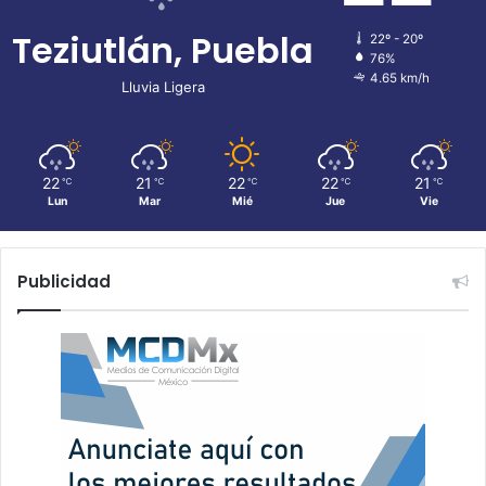
Teziutlán, Puebla
22º - 20º
76%
4.65 km/h
Lluvia Ligera
22
21
22
22
21
℃
℃
℃
℃
℃
Lun
Mar
Mié
Jue
Vie
Publicidad