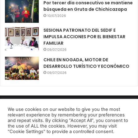
Por tercer día consecutivo se mantiene
búsqueda en Gruta de Chichicazapa
10/07/2026
SESIONA PATRONATO DEL SEDIF E
IMPULSA ACCIONES POR EL BIENESTAR
FAMILIAR
09/07/2026
CHILE EN NOGADA, MOTOR DE
DESARROLLO TURÍSTICO Y ECONÓMICO
09/07/2026
Diario El Oportuno 2022
We use cookies on our website to give you the most
relevant experience by remembering your preferences
Aviso de Privacidad
and repeat visits. By clicking “Accept All”, you consent to
the use of ALL the cookies. However, you may visit
Facebook
Twitter
Telegram
"Cookie Settings" to provide a controlled consent.