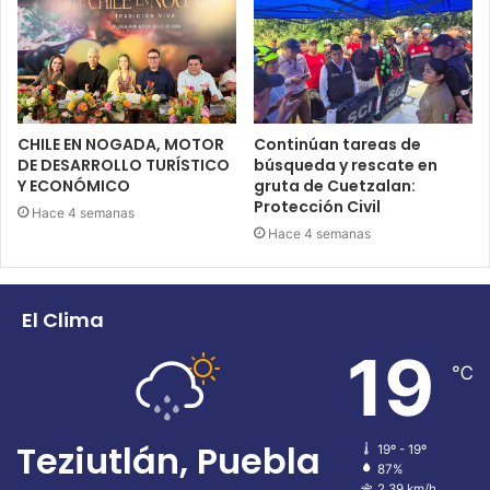
CHILE EN NOGADA, MOTOR
Continúan tareas de
DE DESARROLLO TURÍSTICO
búsqueda y rescate en
Y ECONÓMICO
gruta de Cuetzalan:
Protección Civil
Hace 4 semanas
Hace 4 semanas
El Clima
19
℃
Teziutlán, Puebla
19º - 19º
87%
2.39 km/h