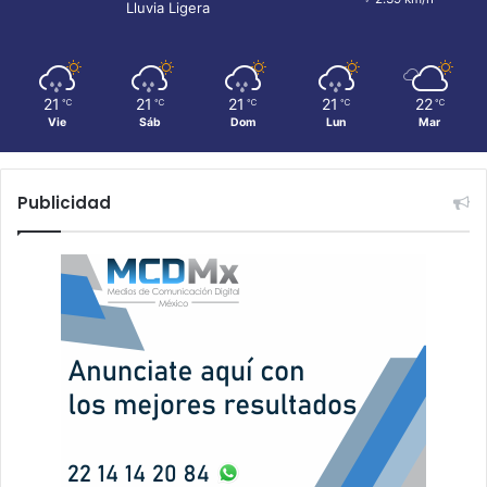
Lluvia Ligera
21
21
21
21
22
℃
℃
℃
℃
℃
Vie
Sáb
Dom
Lun
Mar
Publicidad