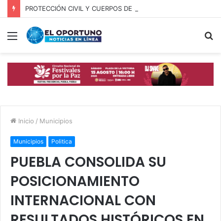
PROTECCIÓN CIVIL Y CUERPOS DE SEGURIDAD LOCALIZAN A OFICIAL DE OCOYUCAN
Menú
B
p
Inicio
/
Municipios
Municipios
Politica
PUEBLA CONSOLIDA SU
POSICIONAMIENTO
INTERNACIONAL CON
RESULTADOS HISTÓRICOS EN