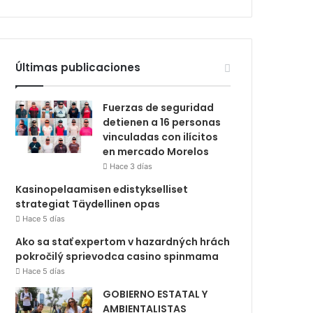
Últimas publicaciones
Fuerzas de seguridad
detienen a 16 personas
vinculadas con ilícitos
en mercado Morelos
Hace 3 días
Kasinopelaamisen edistykselliset
strategiat Täydellinen opas
Hace 5 días
Ako sa stať expertom v hazardných hrách
pokročilý sprievodca casino spinmama
Hace 5 días
GOBIERNO ESTATAL Y
AMBIENTALISTAS