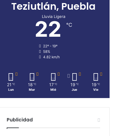
Teziutlán, Puebla
Lluvia Ligera
22
℃
22º - 19º
58%
4.82 km/h
21
18
17
19
19
℃
℃
℃
℃
℃
Lun
Mar
Mié
Jue
Vie
Publicidad