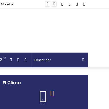
Facebook
Twitter
Telegram
Barra
lateral
℃
22
Facebook
Twitter
Telegram
Buscar
por
El Clima