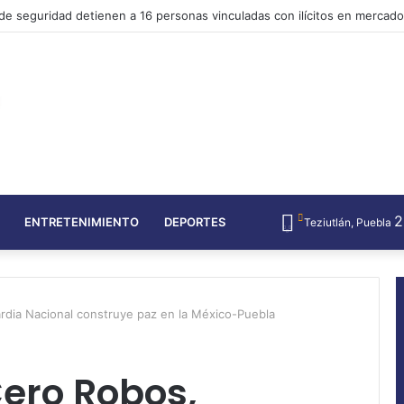
laamisen edistykselliset strategiat Täydellinen opas
ENTRETENIMIENTO
DEPORTES
Teziutlán, Puebla
rdia Nacional construye paz en la México-Puebla
ero Robos,