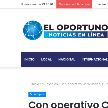
Kasinope
lunes, marzo 23 2026
Noticias de última hora
INICIO
LOCAL
NACIONAL
INTERNACIONAL
Inicio
/
Municipios
/
Con operativo Cero Robos, Gua
Municipios
Con operativo C