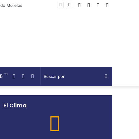
Facebook
Twitter
Telegram
Barra
lateral
℃
18
Facebook
Twitter
Telegram
Buscar
por
El Clima