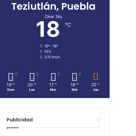
Teziutlán, Puebla
Clear Sky
18
℃
19º - 18º
55%
3.15 km/h
19
20
17
18
20
℃
℃
℃
℃
℃
Dom
Lun
Mar
Mié
Jue
Publicidad