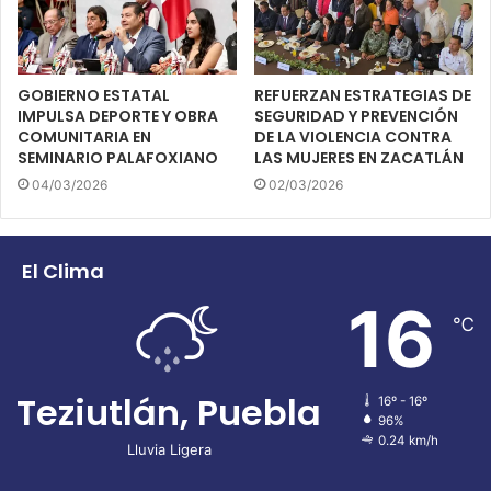
GOBIERNO ESTATAL
REFUERZAN ESTRATEGIAS DE
IMPULSA DEPORTE Y OBRA
SEGURIDAD Y PREVENCIÓN
COMUNITARIA EN
DE LA VIOLENCIA CONTRA
SEMINARIO PALAFOXIANO
LAS MUJERES EN ZACATLÁN
04/03/2026
02/03/2026
El Clima
16
℃
Teziutlán, Puebla
16º - 16º
96%
0.24 km/h
Lluvia Ligera