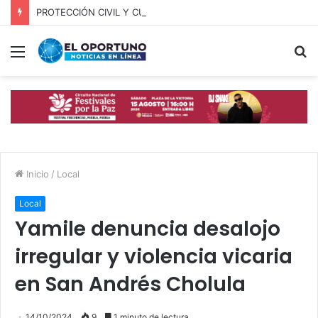
PROTECCIÓN CIVIL Y CUERPOS DE SEGURIDAD LOCALIZAN A OFICIAL DE OCOYUCAN
Menú
B
p
Inicio
/
Local
Local
Yamile denuncia desalojo
irregular y violencia vicaria
en San Andrés Cholula
14/10/2024
9
1 minuto de lectura