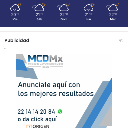
20
21
22
21
22
℃
℃
℃
℃
℃
Vie
Sáb
Dom
Lun
Mar
Publicidad