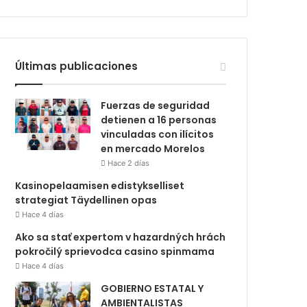
Últimas publicaciones
Fuerzas de seguridad
detienen a 16 personas
vinculadas con ilícitos
en mercado Morelos
Hace 2 días
Kasinopelaamisen edistykselliset
strategiat Täydellinen opas
Hace 4 días
Ako sa stať expertom v hazardných hrách
pokročilý sprievodca casino spinmama
Hace 4 días
GOBIERNO ESTATAL Y
AMBIENTALISTAS