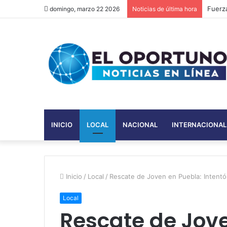
Kasino
domingo, marzo 22 2026
Noticias de última hora
INICIO
LOCAL
NACIONAL
INTERNACIONAL
Inicio
/
Local
/
Rescate de Joven en Puebla: Intentó
Local
Rescate de Jove