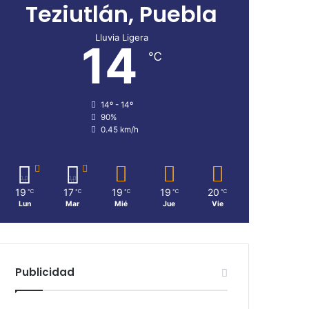
Teziutlán, Puebla
Lluvia Ligera
14
℃
14º - 14º
90%
0.45 km/h
19
17
19
19
20
℃
℃
℃
℃
℃
Lun
Mar
Mié
Jue
Vie
Publicidad