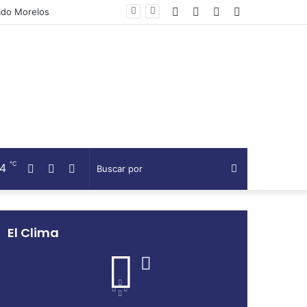
Facebook
Twitter
Telegram
Barra
lateral
℃
14
Facebook
Twitter
Telegram
Buscar
por
El Clima