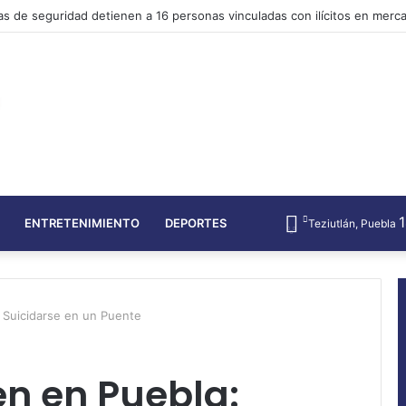
pelaamisen edistykselliset strategiat Täydellinen opas
ENTRETENIMIENTO
DEPORTES
Teziutlán, Puebla
 Suicidarse en un Puente
n en Puebla: