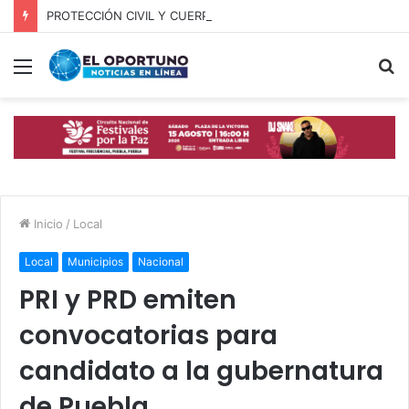
PROTECCIÓN CIVIL Y CUERPOS DE SEGURIDAD LOCALIZAN A OFICIAL DE OCOYUCAN
Menú
B
p
Inicio
/
Local
Local
Municipios
Nacional
PRI y PRD emiten
convocatorias para
candidato a la gubernatura
de Puebla