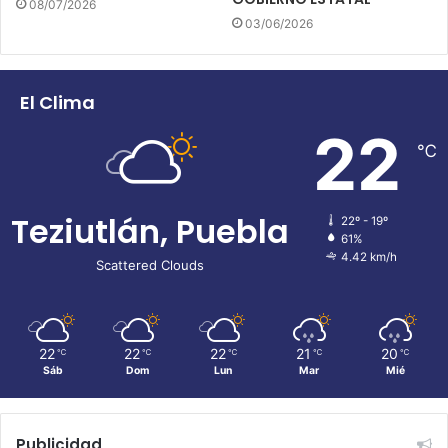
08/07/2026
03/06/2026
El Clima
22
℃
Teziutlán, Puebla
22º - 19º
61%
4.42 km/h
Scattered Clouds
22
22
22
21
20
℃
℃
℃
℃
℃
Sáb
Dom
Lun
Mar
Mié
Publicidad