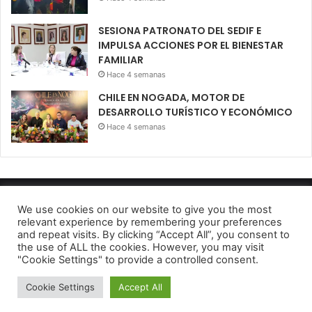
SESIONA PATRONATO DEL SEDIF E
IMPULSA ACCIONES POR EL BIENESTAR
FAMILIAR
Hace 4 semanas
CHILE EN NOGADA, MOTOR DE
DESARROLLO TURÍSTICO Y ECONÓMICO
Hace 4 semanas
Diario El Oportuno 2022
We use cookies on our website to give you the most
relevant experience by remembering your preferences
Aviso de Privacidad
and repeat visits. By clicking “Accept All”, you consent to
the use of ALL the cookies. However, you may visit
Facebook
Twitter
Telegram
"Cookie Settings" to provide a controlled consent.
Cookie Settings
Accept All