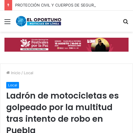
PROTECCIÓN CIVIL Y CUERPOS DE SEGURIDAD LOCALIZAN A OFICIAL DE OCOYUCAN
Menú
B
p
Inicio
/
Local
Local
Ladrón de motocicletas es
golpeado por la multitud
tras intento de robo en
Puebla