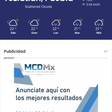
78%
3.04 km/h
Scattered Clouds
22
22
22
21
21
℃
℃
℃
℃
℃
Sáb
Dom
Lun
Mar
Mié
Publicidad