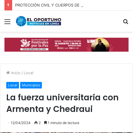
PROTECCIÓN CIVIL Y CUERPOS DE SEGURIDAD LOCALIZAN A OFICIAL DE OCOYUCAN
Menú
B
p
Inicio
/
Local
Local
Municipios
La fuerza universitaria con
Armenta y Chedraui
12/04/2024
2
1 minuto de lectura