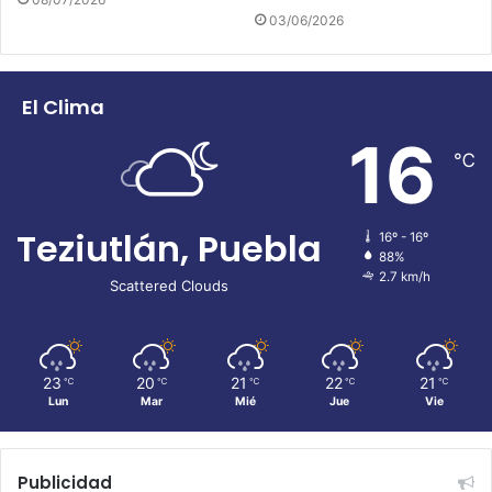
03/06/2026
El Clima
16
℃
Teziutlán, Puebla
16º - 16º
88%
2.7 km/h
Scattered Clouds
23
20
21
22
21
℃
℃
℃
℃
℃
Lun
Mar
Mié
Jue
Vie
Publicidad