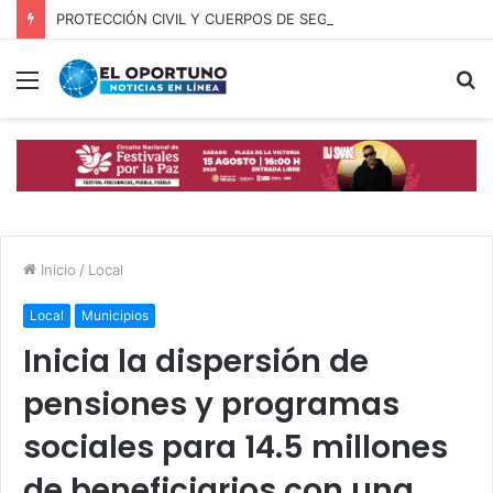
PROTECCIÓN CIVIL Y CUERPOS DE SEGURIDAD LOCALIZAN A OFICIAL DE OCOYUCAN
Menú
B
p
Inicio
/
Local
Local
Municipios
Inicia la dispersión de
pensiones y programas
sociales para 14.5 millones
de beneficiarios con una