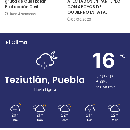
gruta de Cuetzalan:
AFECTADOS EN PANTEPEC
Protección Civil
CON APOYOS DEL
GOBIERNO ESTATAL
Hace 4 semanas
03/06/2026
El Clima
16
℃
Teziutlán, Puebla
16º - 16º
95%
0.58 km/h
Lluvia Ligera
20
21
22
21
22
℃
℃
℃
℃
℃
Vie
Sáb
Dom
Lun
Mar