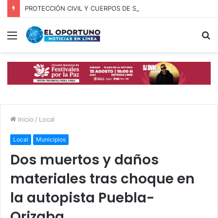
PROTECCIÓN CIVIL Y CUERPOS DE SEGURIDAD LOCALIZAN A OFICIAL DE OCOYUCAN
Menú
B
p
Inicio
/
Local
Local
Municipios
Dos muertos y daños
materiales tras choque en
la autopista Puebla-
Orizaba