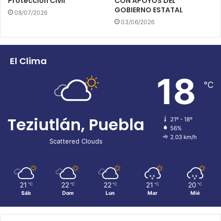
Protección Civil
CON APOYOS DEL
GOBIERNO ESTATAL
08/07/2026
03/06/2026
El Clima
18
℃
Teziutlán, Puebla
21º - 18º
56%
2.03 km/h
Scattered Clouds
21
22
22
21
20
℃
℃
℃
℃
℃
Sáb
Dom
Lun
Mar
Mié