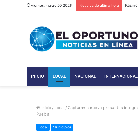
Kasino
viernes, marzo 20 2026
Noticias de última hora
INICIO
LOCAL
NACIONAL
INTERNACIONAL
Inicio
/
Local
/
Capturan a nueve presuntos integra
Puebla
Local
Municipios