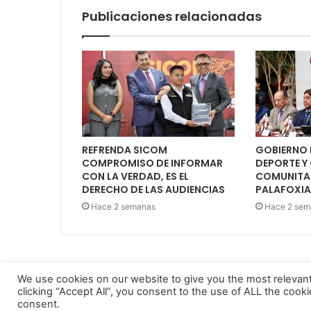
Publicaciones relacionadas
REFRENDA SICOM
GOBIERNO 
COMPROMISO DE INFORMAR
DEPORTE Y
CON LA VERDAD, ES EL
COMUNITAR
DERECHO DE LAS AUDIENCIAS
PALAFOXI
Hace 2 semanas
Hace 2 sem
We use cookies on our website to give you the most relevan
clicking “Accept All”, you consent to the use of ALL the cook
Diario El Oportuno 2022
consent.