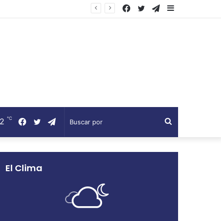
Facebook
Twitter
Telegram
Barra
lateral
℃
12
Facebook
Twitter
Telegram
Buscar
por
El Clima