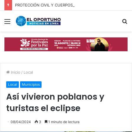
PROTECCIÓN CIVIL Y CUERPOS DE SEGURIDAD LOCALIZAN A OFICIAL DE OCOYUCAN
Menú
B
p
Inicio
/
Local
Local
Municipios
Así vivieron poblanos y
turistas el eclipse
08/04/2024
3
1 minuto de lectura