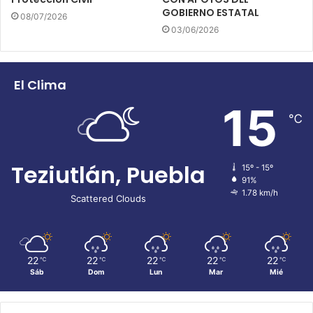
GOBIERNO ESTATAL
08/07/2026
03/06/2026
El Clima
15
℃
Teziutlán, Puebla
15º - 15º
91%
1.78 km/h
Scattered Clouds
22
22
22
22
22
℃
℃
℃
℃
℃
Sáb
Dom
Lun
Mar
Mié