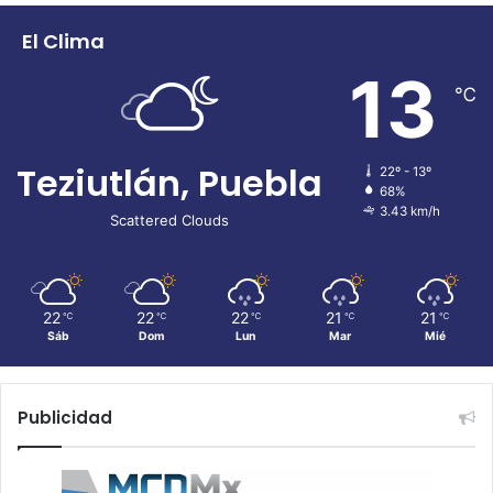
El Clima
13
℃
Teziutlán, Puebla
22º - 13º
68%
3.43 km/h
Scattered Clouds
22
22
22
21
21
℃
℃
℃
℃
℃
Sáb
Dom
Lun
Mar
Mié
Publicidad