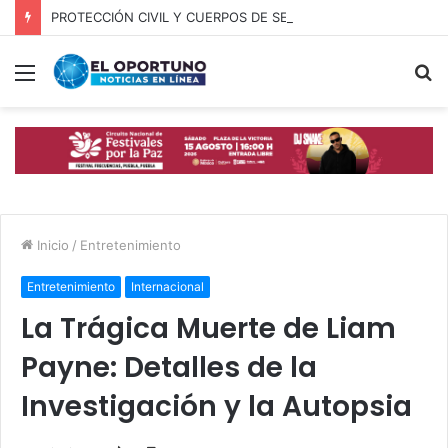
PROTECCIÓN CIVIL Y CUERPOS DE SEGURIDAD LOCALIZAN A OFICIAL DE OCOYUCAN
Menú
B
p
Inicio
/
Entretenimiento
Entretenimiento
Internacional
La Trágica Muerte de Liam
Payne: Detalles de la
Investigación y la Autopsia